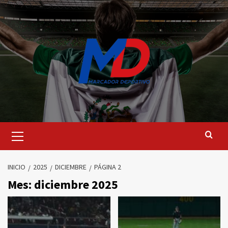
Saltar
al
contenido
Menú
principal
INICIO
2025
DICIEMBRE
PÁGINA 2
Mes:
diciembre 2025