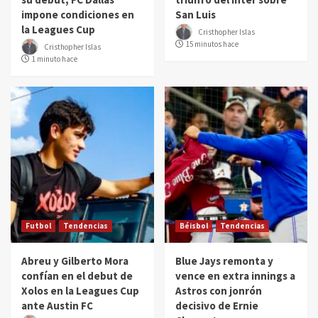
impone condiciones en
San Luis
la Leagues Cup
Cristhopher Islas
15 minutos hace
Cristhopher Islas
1 minuto hace
Futbol
Tendencias
Béisbol
Tendencias
Abreu y Gilberto Mora
Blue Jays remonta y
confían en el debut de
vence en extra innings a
Xolos en la Leagues Cup
Astros con jonrón
ante Austin FC
decisivo de Ernie