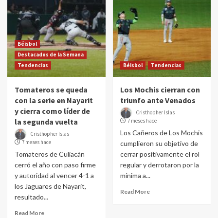
Béisbol
Destacados de la Semana
Tendencias
Béisbol
Tendencias
Tomateros se queda
Los Mochis cierran con
con la serie en Nayarit
triunfo ante Venados
y cierra como líder de
Cristhopher Islas
la segunda vuelta
7 meses hace
Los Cañeros de Los Mochis
Cristhopher Islas
7 meses hace
cumplieron su objetivo de
Tomateros de Culiacán
cerrar positivamente el rol
cerró el año con paso firme
regular y derrotaron por la
y autoridad al vencer 4-1 a
mínima a...
los Jaguares de Nayarit,
Read More
resultado...
Read More