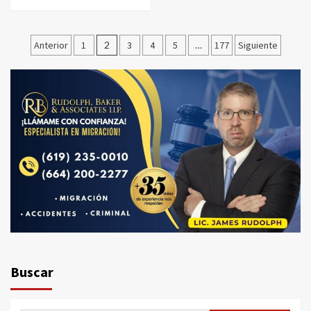
Paginación
Anterior
1
2
3
4
5
…
177
Siguiente
de
entradas
Buscar