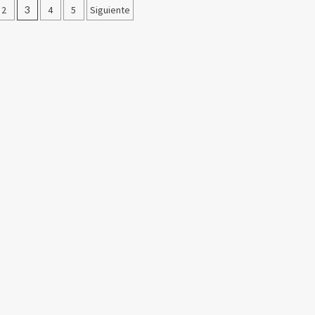
ión
2
3
4
5
Siguiente
s