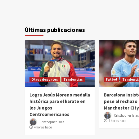
Últimas publicaciones
Otros deportes
Tendencias
Futbol
Tendenci
Logra Jesús Moreno medalla
Barcelona insist
histórica para el karate en
pese al rechazo 
los Juegos
Manchester City
Centroamericanos
Cristhopher Islas
4 horas hace
Cristhopher Islas
4 horas hace