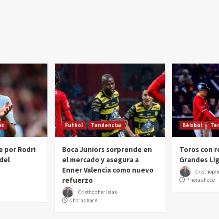
as
Futbol
Tendencias
Béisbol
Te
e por Rodri
Boca Juniors sorprende en
Toros con r
del
el mercado y asegura a
Grandes Li
Enner Valencia como nuevo
Cristhophe
refuerzo
7 horas hace
Cristhopher Islas
4 horas hace