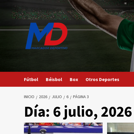
Saltar
al
contenido
Fútbol
Béisbol
Box
Otros Deportes
INICIO
2026
JULIO
6
PÁGINA 3
Día:
6 julio, 2026