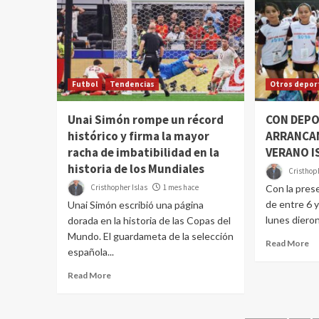
Futbol
Tendencias
Otros depor
Unai Simón rompe un récord
CON DEPO
histórico y firma la mayor
ARRANCAN
racha de imbatibilidad en la
VERANO I
historia de los Mundiales
Cristhoph
Cristhopher Islas
1 mes hace
Con la pres
de entre 6 
Unai Simón escribió una página
lunes dieron 
dorada en la historia de las Copas del
Mundo. El guardameta de la selección
Read More
española...
Read More