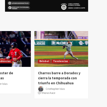
ndencias
Béisbol
Tendencias
oster de
Charros barre a Dorados y
gas
cierra la temporada con
triunfo en Chihuahua
r Islas
Cristhopher Islas
9 horas hace