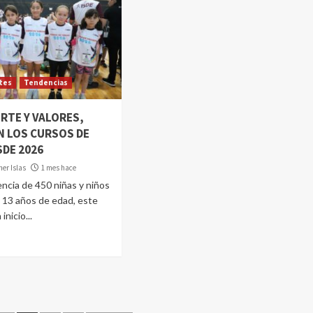
tes
Tendencias
RTE Y VALORES,
 LOS CURSOS DE
SDE 2026
er Islas
1 mes hace
encia de 450 niñas y niños
y 13 años de edad, este
inicio...