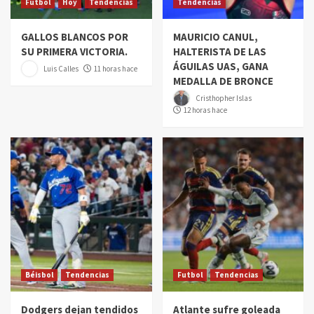
Futbol
Hoy
Tendencias
Tendencias
GALLOS BLANCOS POR
MAURICIO CANUL,
SU PRIMERA VICTORIA.
HALTERISTA DE LAS
ÁGUILAS UAS, GANA
Luis Calles
11 horas hace
MEDALLA DE BRONCE
Cristhopher Islas
12 horas hace
Béisbol
Tendencias
Futbol
Tendencias
Dodgers dejan tendidos
Atlante sufre goleada