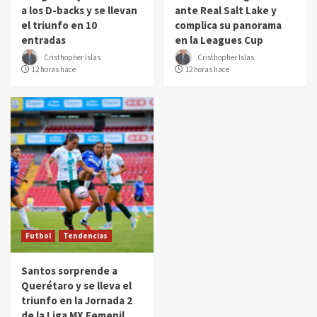
a los D-backs y se llevan
ante Real Salt Lake y
el triunfo en 10
complica su panorama
entradas
en la Leagues Cup
Cristhopher Islas
Cristhopher Islas
12 horas hace
12 horas hace
Futbol
Tendencias
Santos sorprende a
Querétaro y se lleva el
triunfo en la Jornada 2
de la Liga MX Femenil