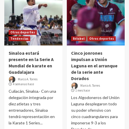
Otros deportes
Tendencias
Béisbol
Otros deportes
Sinaloa estará
Cinco jonrones
presente en la Serie A
impulsan a Unión
Mundial de karate en
Laguna en el arranque
Guadalajara
de la serie ante
Dorados
Marco A. Torres
4 semanas hace
Marco A. Torres
1 mes hace
Culiacán, Sinaloa.- Con una
delegación integrada por
Los Algodoneros del Unión
diez atletas y tres
Laguna desplegaron todo
entrenadores, Sinaloa
su poder ofensivo con
tendrá representación en
cinco cuadrangulares para
la Karate 1 Series...
imponerse 9-3 a los