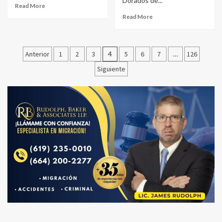
Dorados de...
Read More
Read More
Paginación
Anterior
1
2
3
4
5
6
7
…
126
de
Siguiente
entradas