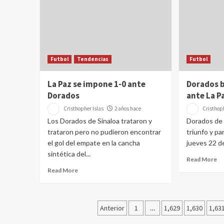
Futbol
Tendencias
Futbol
La Paz se impone 1-0 ante
Dorados b
Dorados
ante La P
Cristhopher Islas
2 años hace
Cristhoph
Los Dorados de Sinaloa trataron y
Dorados de 
trataron pero no pudieron encontrar
triunfo y pa
el gol del empate en la cancha
jueves 22 de 
sintética del...
Read More
Read More
Paginación
Anterior
1
…
1,629
1,630
1,63