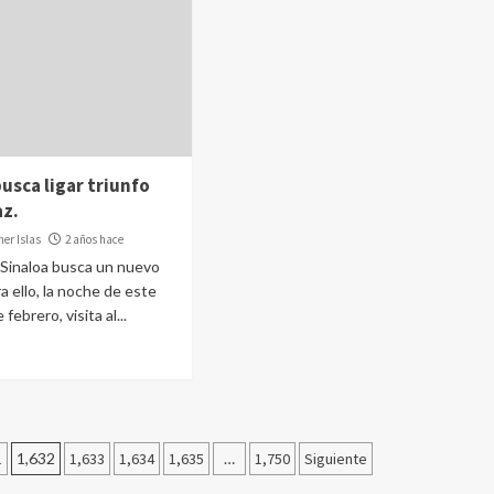
usca ligar triunfo
az.
er Islas
2 años hace
Sinaloa busca un nuevo
ra ello, la noche de este
febrero, visita al...
1
1,632
1,633
1,634
1,635
…
1,750
Siguiente