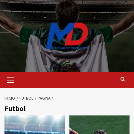
Saltar
al
contenido
Menú
principal
INICIO
FUTBOL
PÁGINA 4
Futbol