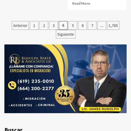
Read More
Paginación
Anterior
1
2
3
4
5
6
7
…
1,765
de
Siguiente
entradas
Buscar