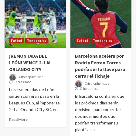
Futbol
Tendencias
Futbol
Tendencias
¡REMONTADA DEL
Barcelona acelera por
LEÓN! VENCE 2-1 AL
Rodri y Ferran Torres
ORLANDO CITY
podría ser la llave para
cerrar el fichaje
Cristhopher Islas
9 horas hace
Cristhopher Islas
11 horas hace
Los Esmeraldas de León
siguen con gran paso en la
El Barcelona confía en que
Leagues Cup, al imponerse
los próximos días serán
2-1 al Orlando City SC, en...
decisivos para concretar
dos movimientos que
Read More
podrían transformar su
plantilla: la...