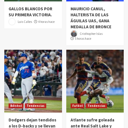
GALLOS BLANCOS POR
MAURICIO CANUL,
SU PRIMERA VICTORIA.
HALTERISTA DE LAS
ÁGUILAS UAS, GANA
Luis Calles
4 horas hace
MEDALLA DE BRONCE
Cristhopher Islas
5 horas hace
Béisbol
Tendencias
Futbol
Tendencias
Dodgers dejan tendidos
Atlante sufre goleada
a los D-backs y se llevan
ante Real Salt Lake y