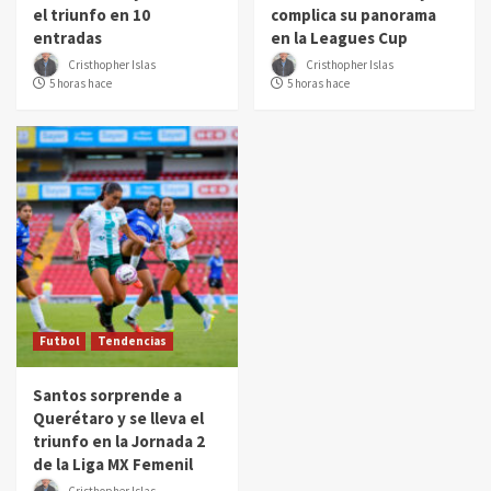
el triunfo en 10
complica su panorama
entradas
en la Leagues Cup
Cristhopher Islas
Cristhopher Islas
5 horas hace
5 horas hace
Futbol
Tendencias
Santos sorprende a
Querétaro y se lleva el
triunfo en la Jornada 2
de la Liga MX Femenil
Cristhopher Islas