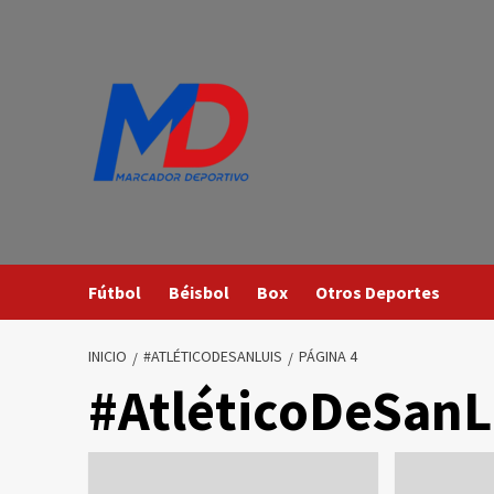
Saltar
al
contenido
Fútbol
Béisbol
Box
Otros Deportes
INICIO
#ATLÉTICODESANLUIS
PÁGINA 4
#AtléticoDeSanL