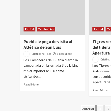
Futbol
Tendencias
Futbol
Te
Puebla le pega de visita al
Tigres re
Atlético de San Luis
del lider
Apertura
Cristhopher Islas
5 meses hace
Los Camoteros del Puebla dieron la
Cristhoph
campanada en la jornada 8 de la Liga
Los Tigres 
MX al imponerse 1-0 como
Autónoma d
visitantes...
con autorida
Apertura 202
Read More
Read More
Paginaci
Anterior
1
2