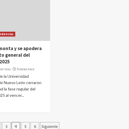
ndencias
monta y se apodera
ato general del
 2025
er Islas
9 meses hace
de la Universidad
e Nuevo León cerraron
d la fase regular del
5 al vencer...
ón
3
4
5
6
Siguiente