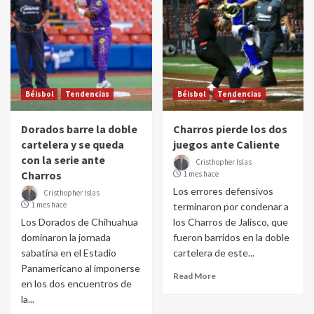
Béisbol
Tendencias
Béisbol
Tendencias
Dorados barre la doble
Charros pierde los dos
cartelera y se queda
juegos ante Caliente
con la serie ante
Cristhopher Islas
Charros
1 mes hace
Los errores defensivos
Cristhopher Islas
1 mes hace
terminaron por condenar a
Los Dorados de Chihuahua
los Charros de Jalisco, que
dominaron la jornada
fueron barridos en la doble
sabatina en el Estadio
cartelera de este...
Panamericano al imponerse
Read More
en los dos encuentros de
la...