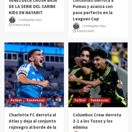
VENEZUELA CAUSA BAJA
Cincinnati derrota a
DE LA SERIE DEL CARIBE
Pumas y avanza con
KIDS EN NAYARIT
paso perfecto en la
Leagues Cup
Cristhopher Islas
6 horas hace
Cristhopher Islas
6 horas hace
Futbol
Tendencias
Futbol
Tendencias
Charlotte FC derrota al
Columbus Crew derrota
Atlas y deja al conjunto
2-1 a los Tuzos y los
rojinegro al borde de la
elimina