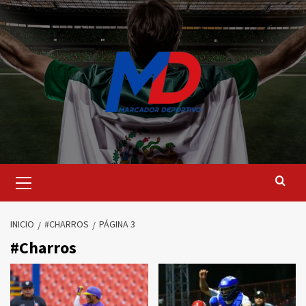
Saltar
al
contenido
Menú
principal
INICIO
#CHARROS
PÁGINA 3
#Charros