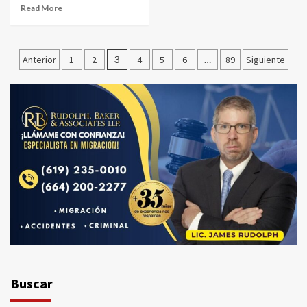
Read More
Paginación
Anterior
1
2
3
4
5
6
…
89
Siguiente
de
entradas
Buscar