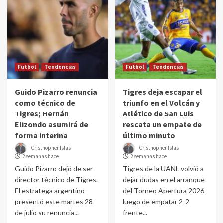
Futbol
Tendencias
Futbol
Tendencias
Guido Pizarro renuncia
Tigres deja escapar el
como técnico de
triunfo en el Volcán y
Tigres; Hernán
Atlético de San Luis
Elizondo asumirá de
rescata un empate de
forma interina
último minuto
Cristhopher Islas
Cristhopher Islas
2 semanas hace
2 semanas hace
Guido Pizarro dejó de ser
Tigres de la UANL volvió a
director técnico de Tigres.
dejar dudas en el arranque
El estratega argentino
del Torneo Apertura 2026
presentó este martes 28
luego de empatar 2-2
de julio su renuncia...
frente...