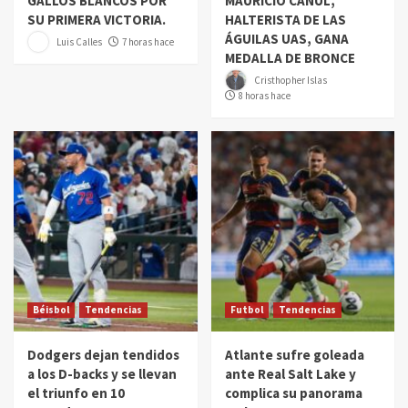
GALLOS BLANCOS POR
MAURICIO CANUL,
SU PRIMERA VICTORIA.
HALTERISTA DE LAS
ÁGUILAS UAS, GANA
Luis Calles
7 horas hace
MEDALLA DE BRONCE
Cristhopher Islas
8 horas hace
Béisbol
Tendencias
Futbol
Tendencias
Dodgers dejan tendidos
Atlante sufre goleada
a los D-backs y se llevan
ante Real Salt Lake y
el triunfo en 10
complica su panorama