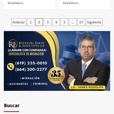
Read More
Read More
Paginación
Anterior
1
2
3
4
5
…
57
Siguiente
de
entradas
Buscar