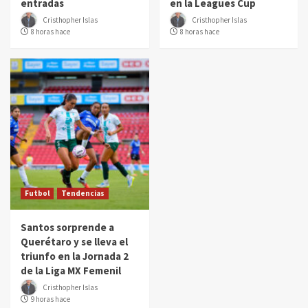
entradas
en la Leagues Cup
Cristhopher Islas
Cristhopher Islas
8 horas hace
8 horas hace
Futbol
Tendencias
Santos sorprende a
Querétaro y se lleva el
triunfo en la Jornada 2
de la Liga MX Femenil
Cristhopher Islas
9 horas hace