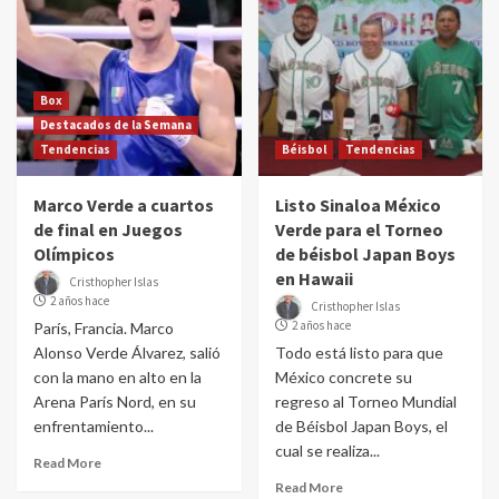
Box
Destacados de la Semana
Tendencias
Béisbol
Tendencias
Marco Verde a cuartos
Listo Sinaloa México
de final en Juegos
Verde para el Torneo
Olímpicos
de béisbol Japan Boys
en Hawaii
Cristhopher Islas
2 años hace
Cristhopher Islas
2 años hace
París, Francia. Marco
Alonso Verde Álvarez, salió
Todo está listo para que
con la mano en alto en la
México concrete su
Arena París Nord, en su
regreso al Torneo Mundial
enfrentamiento...
de Béisbol Japan Boys, el
cual se realiza...
Read More
Read More