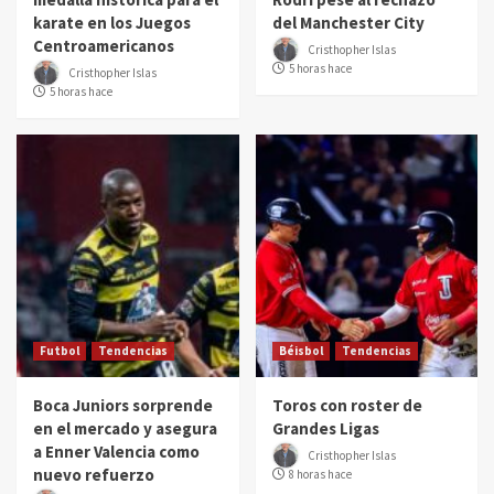
karate en los Juegos
del Manchester City
Centroamericanos
Cristhopher Islas
5 horas hace
Cristhopher Islas
5 horas hace
Futbol
Tendencias
Béisbol
Tendencias
Boca Juniors sorprende
Toros con roster de
en el mercado y asegura
Grandes Ligas
a Enner Valencia como
Cristhopher Islas
nuevo refuerzo
8 horas hace