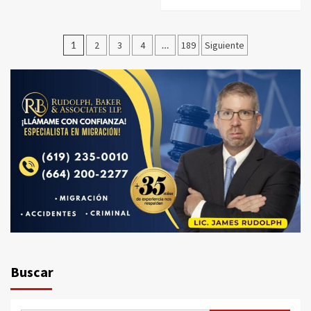
Paginación
1
2
3
4
…
189
Siguiente
de
entradas
Buscar