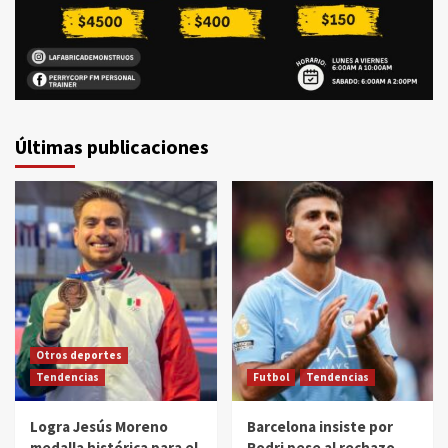
Últimas publicaciones
Otros deportes
Tendencias
Futbol
Tendencias
Logra Jesús Moreno
Barcelona insiste por
medalla histórica para el
Rodri pese al rechazo