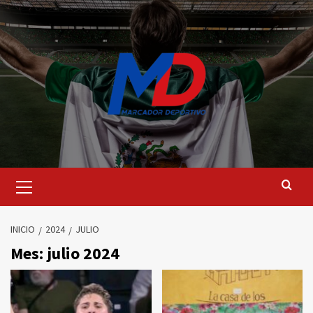
Saltar
al
contenido
Menú
principal
INICIO
2024
JULIO
Mes:
julio 2024