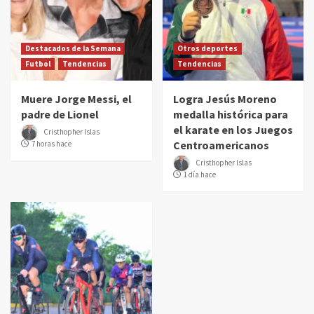
Destacados de la Semana
Otros deportes
Futbol
Tendencias
Tendencias
Muere Jorge Messi, el
Logra Jesús Moreno
padre de Lionel
medalla histórica para
el karate en los Juegos
Cristhopher Islas
Centroamericanos
7 horas hace
Cristhopher Islas
1 día hace