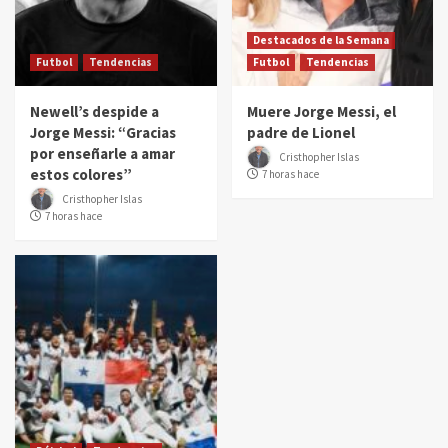
Destacados de la Semana
Futbol
Tendencias
Futbol
Tendencias
Newell’s despide a
Muere Jorge Messi, el
Jorge Messi: “Gracias
padre de Lionel
por enseñarle a amar
Cristhopher Islas
estos colores”
7 horas hace
Cristhopher Islas
7 horas hace