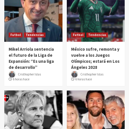
Futbol
Tendencias
Futbol
Tendencias
Mikel Arriola sentencia
México sufre, remonta y
el futuro de la Liga de
vuelve a los Juegos
Expansión: “Es una liga
Olímpicos; estará en Los
de desarrollo”
Ángeles 2028
Cristhopher Islas
Cristhopher Islas
6 horas hace
6 horas hace