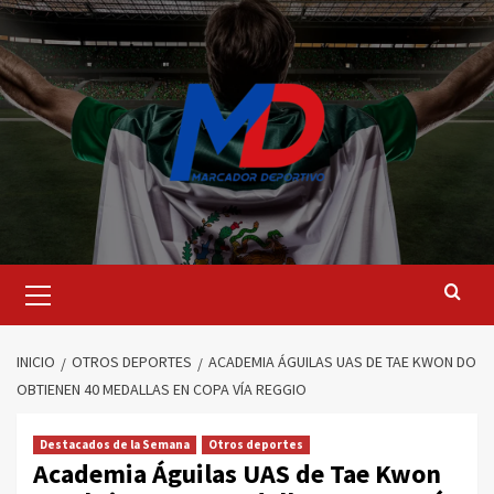
Saltar
al
contenido
Menú
principal
INICIO
OTROS DEPORTES
ACADEMIA ÁGUILAS UAS DE TAE KWON DO
OBTIENEN 40 MEDALLAS EN COPA VÍA REGGIO
Destacados de la Semana
Otros deportes
Academia Águilas UAS de Tae Kwon