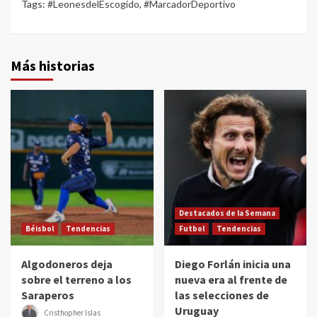
Tags:
#LeonesdelEscogido
,
#MarcadorDeportivo
Más historias
Destacados de la Semana
Béisbol
Tendencias
Futbol
Tendencias
Algodoneros deja
Diego Forlán inicia una
sobre el terreno a los
nueva era al frente de
Saraperos
las selecciones de
Uruguay
Cristhopher Islas