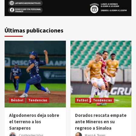
Últimas publicaciones
Béisbol
Tendencias
Futbol
Tendencias
Algodoneros deja sobre
Dorados rescata empate
el terreno a los
ante Mineros en su
Saraperos
regreso a Sinaloa
Cristhopher Islas
Marco A. Torres