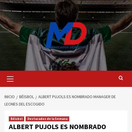
Saltar
al
contenido
Menú
principal
INICIO
BÉISBOL
ALBERT PUJOLS ES NOMBRADO MANAGER DE
LEONES DEL ESCOGIDO
Béisbol
Destacados de la Semana
ALBERT PUJOLS ES NOMBRADO