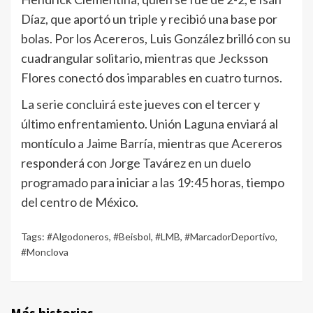
Díaz, que aportó un triple y recibió una base por
bolas. Por los Acereros, Luis González brilló con su
cuadrangular solitario, mientras que Jecksson
Flores conectó dos imparables en cuatro turnos.
La serie concluirá este jueves con el tercer y
último enfrentamiento. Unión Laguna enviará al
montículo a Jaime Barría, mientras que Acereros
responderá con Jorge Tavárez en un duelo
programado para iniciar a las 19:45 horas, tiempo
del centro de México.
Tags:
#Algodoneros
,
#Beisbol
,
#LMB
,
#MarcadorDeportivo
,
#Monclova
Más historias