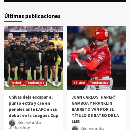
Últimas publicaciones
Futbol
Tendencias
Béisbol
Tendencias
Chivas deja escapar el
JUAN CARLOS ‘HAPER’
punto extra y cae en
GAMBOA Y FRANKLIN
penales ante LAFC en su
BARRETO VAN POR EL
debut en la Leagues Cup
TÍTULO DE BATEO DE LA
LMB
Cristhopher Islas
4 horas hace
Cristhopher Islas