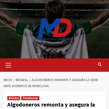
Saltar
al
contenido
Menú
principal
INICIO
BÉISBOL
ALGODONEROS REMONTA Y ASEGURA LA SERIE
ANTE ACEREROS DE MONCLOVA
Béisbol
Tendencias
Algodoneros remonta y asegura la