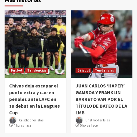
Futbol
Tendencias
Béisbol
Tendencias
Chivas deja escapar el
JUAN CARLOS ‘HAPER’
punto extra y cae en
GAMBOA Y FRANKLIN
penales ante LAFC en
BARRETO VAN POR EL
su debut en la Leagues
TÍTULO DE BATEO DE LA
Cup
LMB
Cristhopher Islas
Cristhopher Islas
4 horas hace
5 horas hace