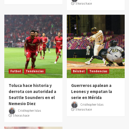
5 horas hace
Futbol
Tendencias
Béisbol
Tendencias
Toluca hace historia y
Guerreros apalean a
derrota con autoridad a
Leones y empatan la
Seattle Sounders en el
serie en Mérida
Nemesio Diez
Cristhopher Islas
5 horas hace
Cristhopher Islas
5 horas hace