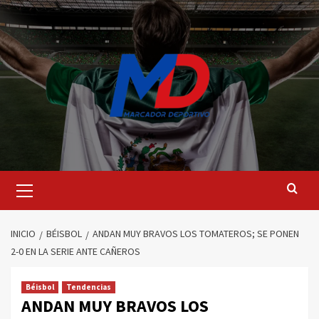
Saltar
al
contenido
Menú
principal
INICIO
BÉISBOL
ANDAN MUY BRAVOS LOS TOMATEROS; SE PONEN
2-0 EN LA SERIE ANTE CAÑEROS
Béisbol
Tendencias
ANDAN MUY BRAVOS LOS