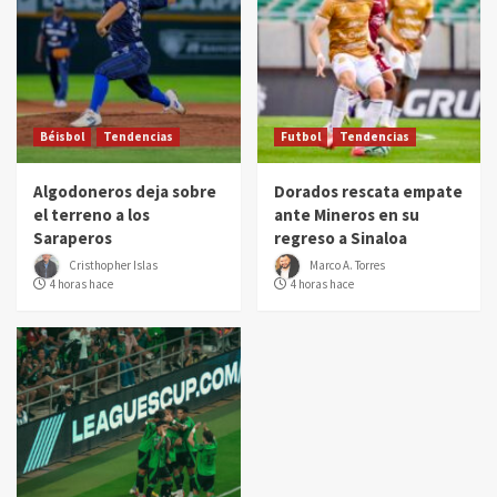
Béisbol
Tendencias
Futbol
Tendencias
Algodoneros deja sobre
Dorados rescata empate
el terreno a los
ante Mineros en su
Saraperos
regreso a Sinaloa
Cristhopher Islas
Marco A. Torres
4 horas hace
4 horas hace