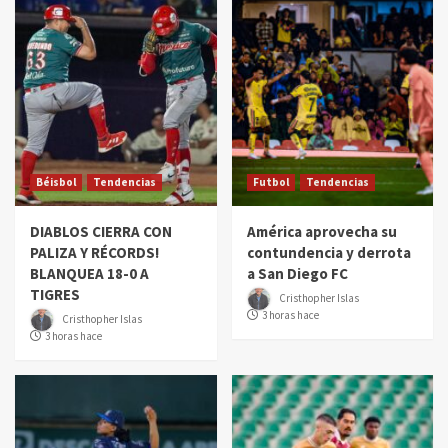
Béisbol
Tendencias
Futbol
Tendencias
DIABLOS CIERRA CON
América aprovecha su
PALIZA Y RÉCORDS!
contundencia y derrota
BLANQUEA 18-0 A
a San Diego FC
TIGRES
Cristhopher Islas
3 horas hace
Cristhopher Islas
3 horas hace