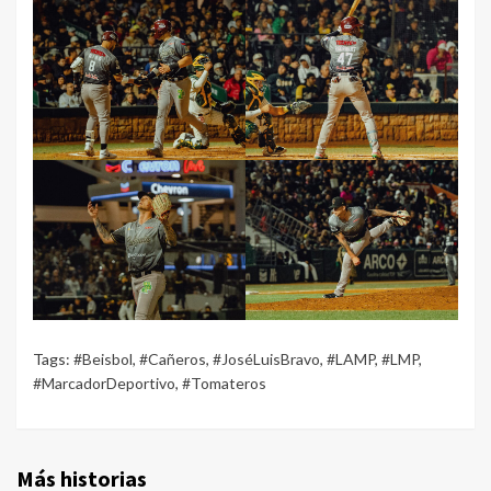
Tags:
#Beisbol
,
#Cañeros
,
#JoséLuisBravo
,
#LAMP
,
#LMP
,
#MarcadorDeportivo
,
#Tomateros
Más historias