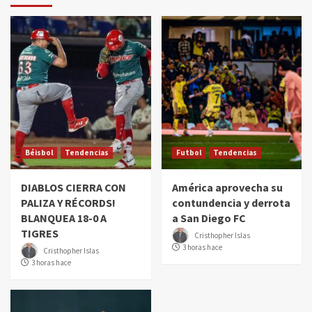
Béisbol
Tendencias
Futbol
Tendencias
DIABLOS CIERRA CON
América aprovecha su
PALIZA Y RÉCORDS!
contundencia y derrota
BLANQUEA 18-0 A
a San Diego FC
TIGRES
Cristhopher Islas
3 horas hace
Cristhopher Islas
3 horas hace