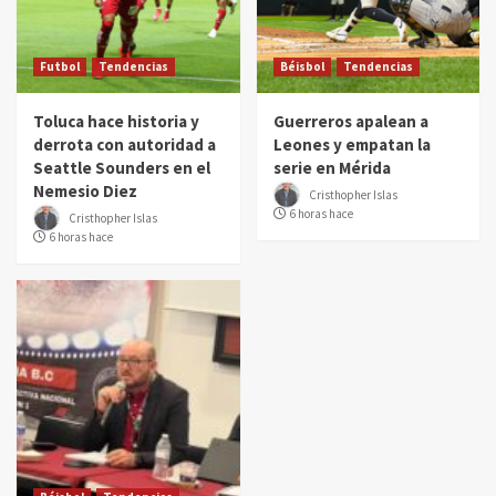
Futbol
Tendencias
Béisbol
Tendencias
Toluca hace historia y
Guerreros apalean a
derrota con autoridad a
Leones y empatan la
Seattle Sounders en el
serie en Mérida
Nemesio Diez
Cristhopher Islas
6 horas hace
Cristhopher Islas
6 horas hace