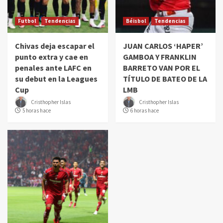
Futbol
Tendencias
Béisbol
Tendencias
Chivas deja escapar el
JUAN CARLOS ‘HAPER’
punto extra y cae en
GAMBOA Y FRANKLIN
penales ante LAFC en
BARRETO VAN POR EL
su debut en la Leagues
TÍTULO DE BATEO DE LA
Cup
LMB
Cristhopher Islas
Cristhopher Islas
5 horas hace
6 horas hace