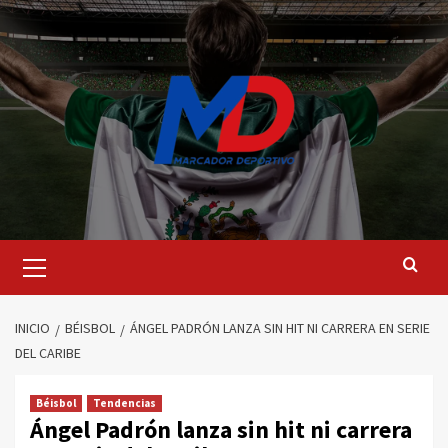
Saltar
al
contenido
Menú
principal
INICIO
BÉISBOL
ÁNGEL PADRÓN LANZA SIN HIT NI CARRERA EN SERIE
DEL CARIBE
Béisbol
Tendencias
Ángel Padrón lanza sin hit ni carrera