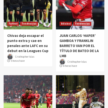
Futbol
Tendencias
Béisbol
Tendencias
Chivas deja escapar el
JUAN CARLOS ‘HAPER’
punto extra y cae en
GAMBOA Y FRANKLIN
penales ante LAFC en su
BARRETO VAN POR EL
debut en la Leagues Cup
TÍTULO DE BATEO DE LA
LMB
Cristhopher Islas
5 horas hace
Cristhopher Islas
6 horas hace