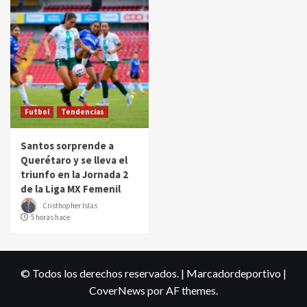
Futbol
Tendencias
Santos sorprende a
Querétaro y se lleva el
triunfo en la Jornada 2
de la Liga MX Femenil
Cristhopher Islas
5 horas hace
© Todos los derechos reservados. | Marcadordeportivo
|
CoverNews
por AF themes.