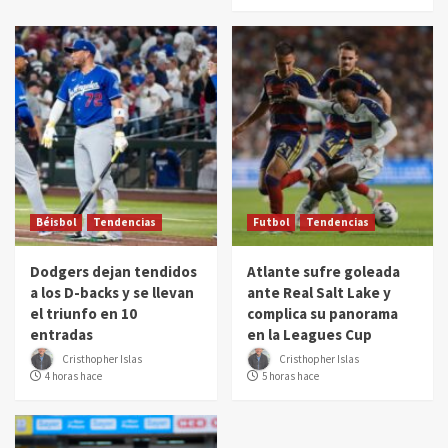
Béisbol
Tendencias
Futbol
Tendencias
Dodgers dejan tendidos
Atlante sufre goleada
a los D-backs y se llevan
ante Real Salt Lake y
el triunfo en 10
complica su panorama
entradas
en la Leagues Cup
Cristhopher Islas
Cristhopher Islas
4 horas hace
5 horas hace