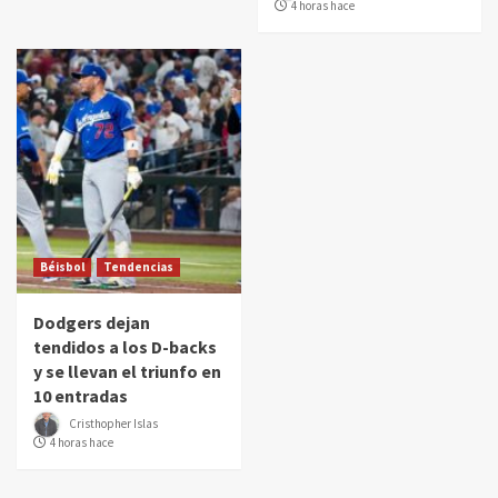
4 horas hace
Béisbol
Tendencias
Dodgers dejan
tendidos a los D-backs
y se llevan el triunfo en
10 entradas
Cristhopher Islas
4 horas hace