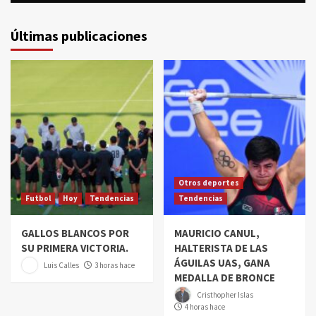
Últimas publicaciones
Otros deportes
Futbol
Hoy
Tendencias
Tendencias
GALLOS BLANCOS POR
MAURICIO CANUL,
SU PRIMERA VICTORIA.
HALTERISTA DE LAS
ÁGUILAS UAS, GANA
Luis Calles
3 horas hace
MEDALLA DE BRONCE
Cristhopher Islas
4 horas hace