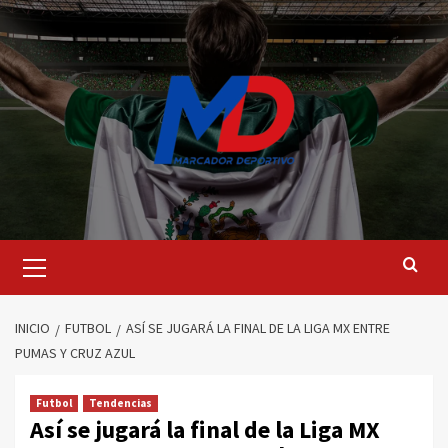
Saltar
al
contenido
Menú
principal
INICIO
FUTBOL
ASÍ SE JUGARÁ LA FINAL DE LA LIGA MX ENTRE
PUMAS Y CRUZ AZUL
Futbol
Tendencias
Así se jugará la final de la Liga MX