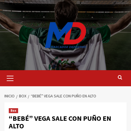
Saltar
al
contenido
Menú
principal
INICIO
BOX
“BEBÉ” VEGA SALE CON PUÑO EN ALTO
Box
“BEBÉ” VEGA SALE CON PUÑO EN
ALTO