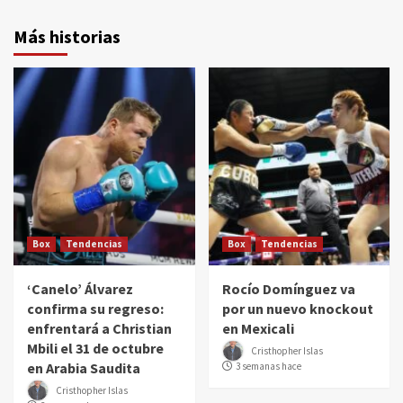
Más historias
Box
Tendencias
Box
Tendencias
‘Canelo’ Álvarez
Rocío Domínguez va
confirma su regreso:
por un nuevo knockout
enfrentará a Christian
en Mexicali
Mbili el 31 de octubre
Cristhopher Islas
en Arabia Saudita
3 semanas hace
Cristhopher Islas