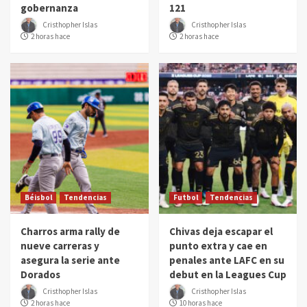
gobernanza
121
Cristhopher Islas
Cristhopher Islas
2 horas hace
2 horas hace
Béisbol
Tendencias
Futbol
Tendencias
Charros arma rally de
Chivas deja escapar el
nueve carreras y
punto extra y cae en
asegura la serie ante
penales ante LAFC en su
Dorados
debut en la Leagues Cup
Cristhopher Islas
Cristhopher Islas
2 horas hace
10 horas hace