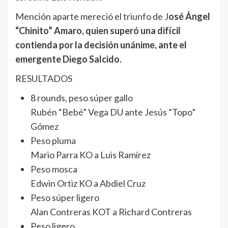
Mención aparte mereció el triunfo de J
osé Ángel
“Chinito” Amaro, quien superó una difícil
contienda por la decisión unánime, ante el
emergente Diego Salcido.
RESULTADOS
8 rounds, peso súper gallo
Rubén “Bebé” Vega DU ante Jesús “Topo”
Gómez
Peso pluma
Mario Parra KO a Luis Ramírez
Peso mosca
Edwin Ortiz KO a Abdiel Cruz
Peso súper ligero
Alan Contreras KOT a Richard Contreras
Peso ligero