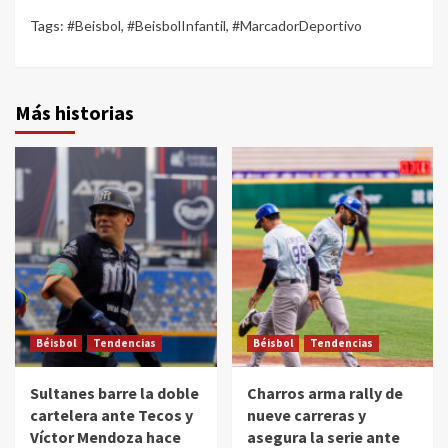
Tags:
#Beisbol
,
#BeisbolInfantil
,
#MarcadorDeportivo
Más historias
Béisbol
Tendencias
Béisbol
Tendencias
Sultanes barre la doble
Charros arma rally de
cartelera ante Tecos y
nueve carreras y
Víctor Mendoza hace
asegura la serie ante