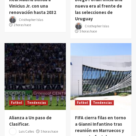
Vinicius Jr. con una
nueva era al frente de
renovación hasta 2032
las selecciones de
Uruguay
Cristhopher Islas
2 horas hace
Cristhopher Islas
5 horas hace
Futbol
Tendencias
Futbol
Tendencias
Alianza a Un paso de
FIFA cierra filas en torno
Clasificar.
a Gianni Infantino tras
reunión en Marruecos y
Luis Calles
5 horas hace