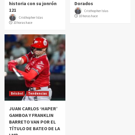
historia con su jonrón
Dorados
121
Cristhopher Islas
10 horas hace
Cristhopher Islas
10 horas hace
Béisbol
Tendencias
JUAN CARLOS ‘HAPER’
GAMBOA Y FRANKLIN
BARRETO VAN POR EL
TÍTULO DE BATEO DE LA
LMB