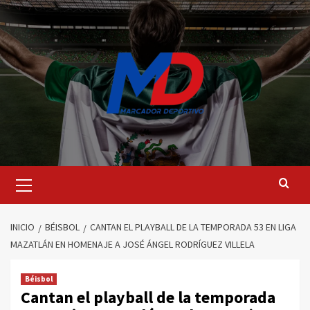
Saltar
al
contenido
Menú
principal
INICIO
BÉISBOL
CANTAN EL PLAYBALL DE LA TEMPORADA 53 EN LIGA
MAZATLÁN EN HOMENAJE A JOSÉ ÁNGEL RODRÍGUEZ VILLELA
Béisbol
Cantan el playball de la temporada