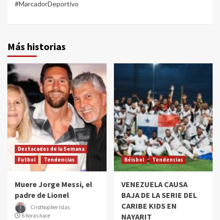
#MarcadorDeportivo
Más historias
Destacados de la Semana
Futbol
Tendencias
Béisbol
Tendencias
Muere Jorge Messi, el
VENEZUELA CAUSA
padre de Lionel
BAJA DE LA SERIE DEL
CARIBE KIDS EN
Cristhopher Islas
NAYARIT
6 horas hace