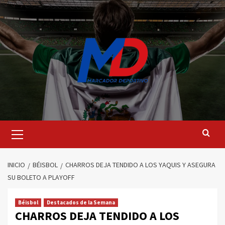
Saltar
al
contenido
Menú
principal
INICIO
BÉISBOL
CHARROS DEJA TENDIDO A LOS YAQUIS Y ASEGURA
SU BOLETO A PLAYOFF
Béisbol
Destacados de la Semana
CHARROS DEJA TENDIDO A LOS