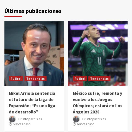
Últimas publicaciones
Futbol
Tendencias
Futbol
Tendencias
Mikel Arriola sentencia
México sufre, remonta y
el futuro de la Liga de
vuelve a los Juegos
Expansión: “Es una liga
Olímpicos; estará en Los
de desarrollo”
Ángeles 2028
Cristhopher Islas
Cristhopher Islas
5 horas hace
6 horas hace