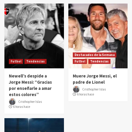
Destacados de la Semana
Futbol
Tendencias
Futbol
Tendencias
Newell’s despide a
Muere Jorge Messi, el
Jorge Messi: “Gracias
padre de Lionel
por enseñarle a amar
Cristhopher Islas
estos colores”
6 horas hace
Cristhopher Islas
6 horas hace