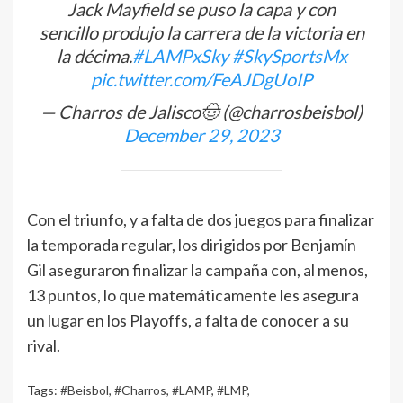
Jack Mayfield se puso la capa y con
sencillo produjo la carrera de la victoria en
la décima.
#LAMPxSky
#SkySportsMx
pic.twitter.com/FeAJDgUoIP
— Charros de Jalisco🤠 (@charrosbeisbol)
December 29, 2023
Con el triunfo, y a falta de dos juegos para finalizar
la temporada regular, los dirigidos por Benjamín
Gil aseguraron finalizar la campaña con, al menos,
13 puntos, lo que matemáticamente les asegura
un lugar en los Playoffs, a falta de conocer a su
rival.
Tags:
#Beisbol
,
#Charros
,
#LAMP
,
#LMP
,