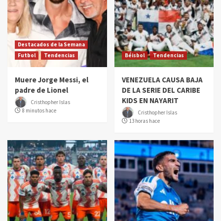
Destacados de la Semana
Futbol
Tendencias
Béisbol
Tendencias
Muere Jorge Messi, el
VENEZUELA CAUSA BAJA
padre de Lionel
DE LA SERIE DEL CARIBE
KIDS EN NAYARIT
Cristhopher Islas
8 minutos hace
Cristhopher Islas
13 horas hace