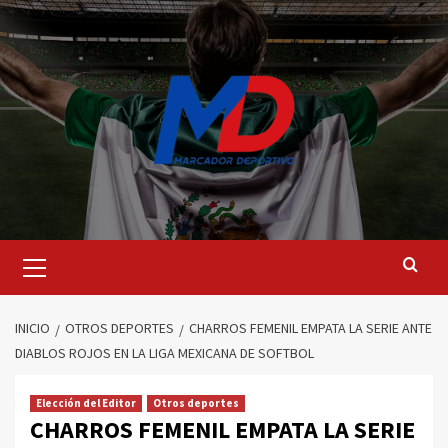
Saltar
al
contenido
Menú
principal
INICIO
OTROS DEPORTES
CHARROS FEMENIL EMPATA LA SERIE ANTE
DIABLOS ROJOS EN LA LIGA MEXICANA DE SOFTBOL
Elección del Editor
Otros deportes
CHARROS FEMENIL EMPATA LA SERIE