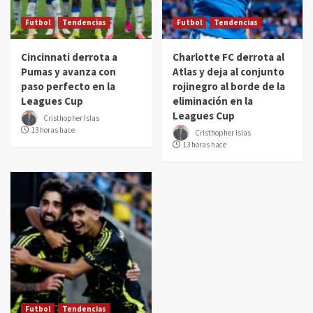
Futbol
Tendencias
Futbol
Tendencias
Cincinnati derrota a
Charlotte FC derrota al
Pumas y avanza con
Atlas y deja al conjunto
paso perfecto en la
rojinegro al borde de la
Leagues Cup
eliminación en la
Leagues Cup
Cristhopher Islas
13 horas hace
Cristhopher Islas
13 horas hace
Futbol
Tendencias