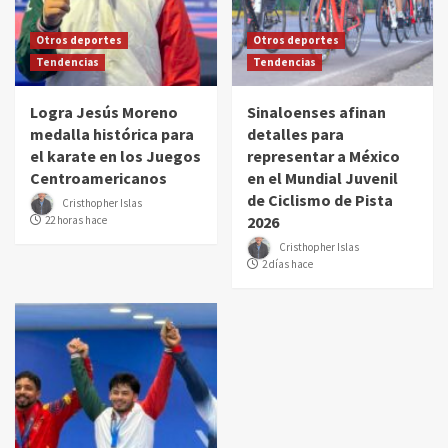
Otros deportes
Otros deportes
Tendencias
Tendencias
Logra Jesús Moreno
Sinaloenses afinan
medalla histórica para
detalles para
el karate en los Juegos
representar a México
Centroamericanos
en el Mundial Juvenil
de Ciclismo de Pista
Cristhopher Islas
2026
22 horas hace
Cristhopher Islas
2 días hace