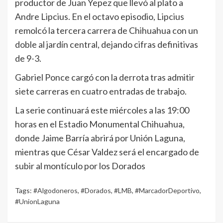
productor de Juan Yepez que llevó al plato a
Andre Lipcius. En el octavo episodio, Lipcius
remolcó la tercera carrera de Chihuahua con un
doble al jardín central, dejando cifras definitivas
de 9-3.
Gabriel Ponce cargó con la derrota tras admitir
siete carreras en cuatro entradas de trabajo.
La serie continuará este miércoles a las 19:00
horas en el Estadio Monumental Chihuahua,
donde Jaime Barría abrirá por Unión Laguna,
mientras que César Valdez será el encargado de
subir al montículo por los Dorados
Tags:
#Algodoneros
,
#Dorados
,
#LMB
,
#MarcadorDeportivo
,
#UnionLaguna