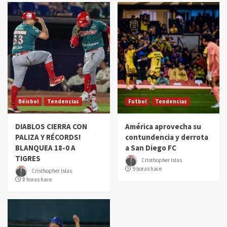
Béisbol
Tendencias
Futbol
Tendencias
DIABLOS CIERRA CON
América aprovecha su
PALIZA Y RÉCORDS!
contundencia y derrota
BLANQUEA 18-0 A
a San Diego FC
TIGRES
Cristhopher Islas
9 horas hace
Cristhopher Islas
8 horas hace