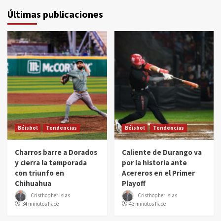
Últimas publicaciones
Béisbol
Tendencias
Béisbol
Tendencias
Charros barre a Dorados
Caliente de Durango va
y cierra la temporada
por la historia ante
con triunfo en
Acereros en el Primer
Chihuahua
Playoff
Cristhopher Islas
Cristhopher Islas
34 minutos hace
43 minutos hace