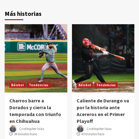
Más historias
Béisbol
Tendencias
Béisbol
Tendencias
Charros barre a
Caliente de Durango va
Dorados y cierra la
por la historia ante
temporada con triunfo
Acereros en el Primer
en Chihuahua
Playoff
Cristhopher Islas
Cristhopher Islas
34 minutos hace
43 minutos hace