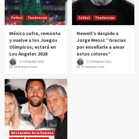
Futbol
Tendencias
Futbol
Tendencias
México sufre, remonta
Newell’s despide a
y vuelve a los Juegos
Jorge Messi: “Gracias
Olímpicos; estará en
por enseñarle a amar
Los Ángeles 2028
estos colores”
Cristhopher Islas
Cristhopher Islas
19 minutos hace
37 minutos hace
Destacados de la Semana