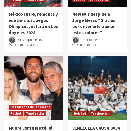
México sufre, remonta y
Newell’s despide a
vuelve a los Juegos
Jorge Messi: “Gracias
Olímpicos; estará en Los
por enseñarle a amar
Ángeles 2028
estos colores”
Cristhopher Islas
Cristhopher Islas
19 minutos hace
37 minutos hace
Destacados de la Semana
Futbol
Tendencias
Béisbol
Tendencias
Muere Jorge Messi, el
VENEZUELA CAUSA BAJA