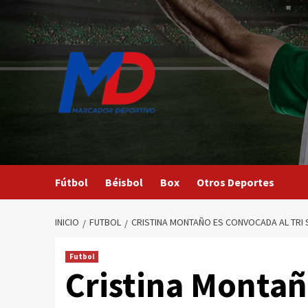
Saltar
al
contenido
Fútbol
Béisbol
Box
Otros Deportes
INICIO
FUTBOL
CRISTINA MONTAÑO ES CONVOCADA AL TRI 
Futbol
Cristina Montañ