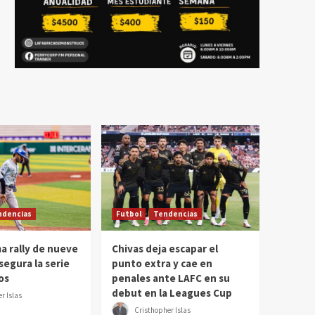
ndencias
Futbol
Tendencias
a rally de nueve
Chivas deja escapar el
segura la serie
punto extra y cae en
os
penales ante LAFC en su
debut en la Leagues Cup
r Islas
Cristhopher Islas