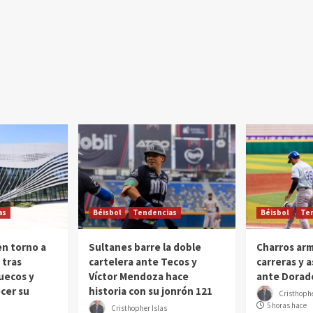
as
Béisbol
Tendencias
Béisbol
Te
 en torno a
Sultanes barre la doble
Charros arm
 tras
cartelera ante Tecos y
carreras y a
uecos y
Víctor Mendoza hace
ante Dorad
cer su
historia con su jonrón 121
Cristhophe
5 horas hace
Cristhopher Islas