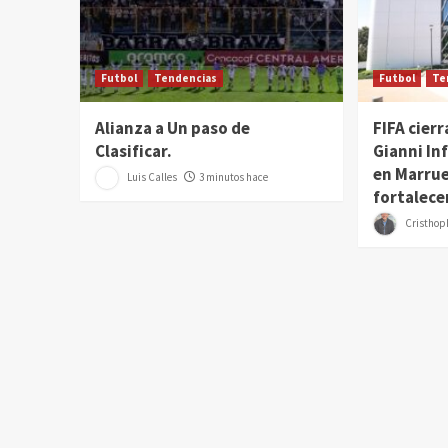
Futbol
Tendencias
Futbol
Te
Alianza a Un paso de
FIFA cierr
Clasificar.
Gianni In
en Marru
Luis Calles
3 minutos hace
fortalece
Cristhoph