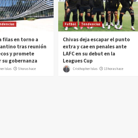
ndencias
Futbol
Tendencias
a filas en torno a
Chivas deja escapar el punto
fantino tras reunión
extra y cae en penales ante
ecos y promete
LAFC en su debut en la
r su gobernanza
Leagues Cup
er Islas
5 horas hace
Cristhopher Islas
13 horas hace