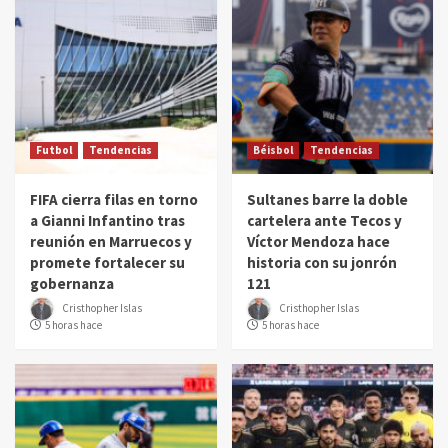
Futbol
Tendencias
Béisbol
Tendencias
FIFA cierra filas en torno
Sultanes barre la doble
a Gianni Infantino tras
cartelera ante Tecos y
reunión en Marruecos y
Víctor Mendoza hace
promete fortalecer su
historia con su jonrón
gobernanza
121
Cristhopher Islas
Cristhopher Islas
5 horas hace
5 horas hace