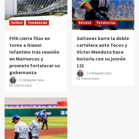
Futbol
Tendencias
Béisbol
Tendencias
FIFA cierra filas en
Sultanes barre la doble
torno a Gianni
cartelera ante Tecos y
Infantino tras reunión
Víctor Mendoza hace
en Marruecos y
historia con su jonrón
promete fortalecer su
121
gobernanza
Cristhopher Islas
5 horas hace
Cristhopher Islas
5 horas hace