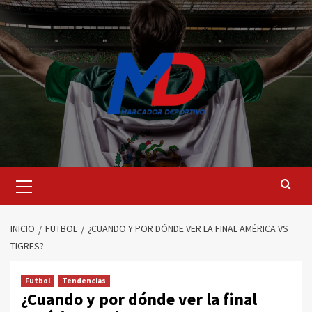
Saltar
al
contenido
Menú
principal
INICIO
FUTBOL
¿CUANDO Y POR DÓNDE VER LA FINAL AMÉRICA VS
TIGRES?
Futbol
Tendencias
¿Cuando y por dónde ver la final