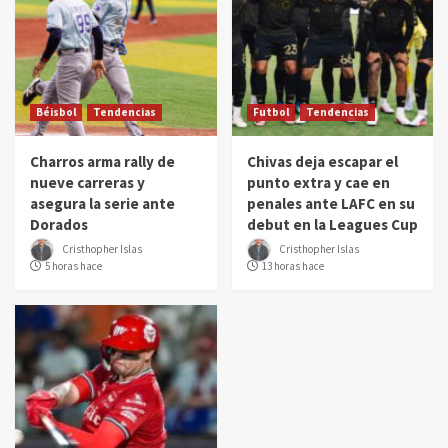
Béisbol
Tendencias
Futbol
Tendencias
Charros arma rally de
Chivas deja escapar el
nueve carreras y
punto extra y cae en
asegura la serie ante
penales ante LAFC en su
Dorados
debut en la Leagues Cup
Cristhopher Islas
Cristhopher Islas
5 horas hace
13 horas hace