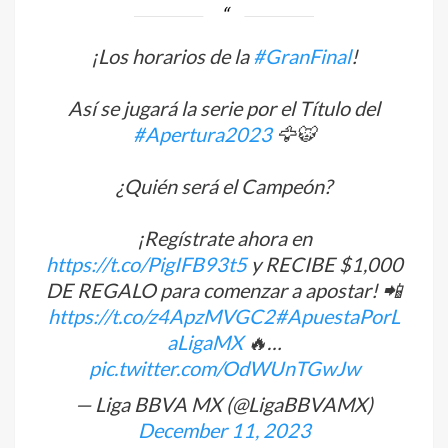
¡Los horarios de la
#GranFinal
!
Así se jugará la serie por el Título del
#Apertura2023
🦅🐯
¿Quién será el Campeón?
¡Regístrate ahora en
https://t.co/PigIFB93t5
y RECIBE $1,000
DE REGALO para comenzar a apostar! 📲
https://t.co/z4ApzMVGC2
#ApuestaPorL
aLigaMX
🔥…
pic.twitter.com/OdWUnTGwJw
— Liga BBVA MX (@LigaBBVAMX)
December 11, 2023