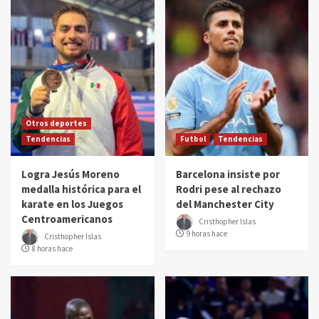
Otros deportes
Tendencias
Futbol
Tendencias
Logra Jesús Moreno
Barcelona insiste por
medalla histórica para el
Rodri pese al rechazo
karate en los Juegos
del Manchester City
Centroamericanos
Cristhopher Islas
9 horas hace
Cristhopher Islas
8 horas hace