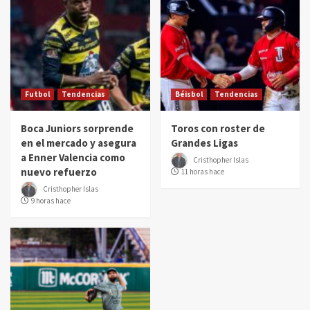
Futbol
Tendencias
Béisbol
Tendencias
Boca Juniors sorprende
Toros con roster de
en el mercado y asegura
Grandes Ligas
a Enner Valencia como
Cristhopher Islas
nuevo refuerzo
11 horas hace
Cristhopher Islas
9 horas hace