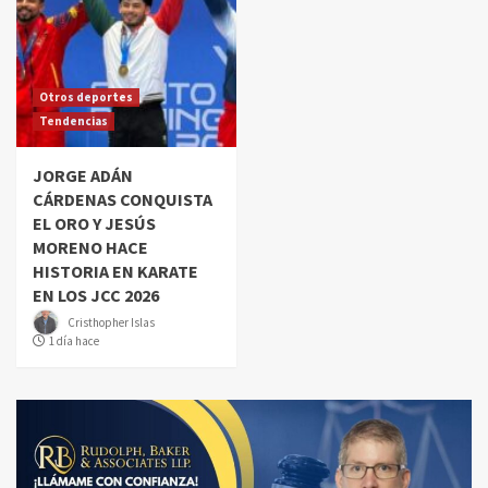
Otros deportes
Tendencias
JORGE ADÁN
CÁRDENAS CONQUISTA
EL ORO Y JESÚS
MORENO HACE
HISTORIA EN KARATE
EN LOS JCC 2026
Cristhopher Islas
1 día hace