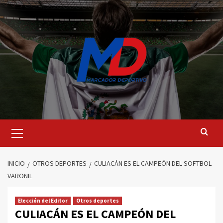
Saltar
al
contenido
Menú
principal
INICIO
OTROS DEPORTES
CULIACÁN ES EL CAMPEÓN DEL SOFTBOL
VARONIL
Elección del Editor
Otros deportes
CULIACÁN ES EL CAMPEÓN DEL