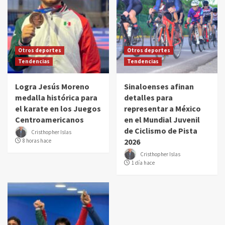
Otros deportes
Otros deportes
Tendencias
Tendencias
Logra Jesús Moreno
Sinaloenses afinan
medalla histórica para
detalles para
el karate en los Juegos
representar a México
Centroamericanos
en el Mundial Juvenil
de Ciclismo de Pista
Cristhopher Islas
2026
8 horas hace
Cristhopher Islas
1 día hace