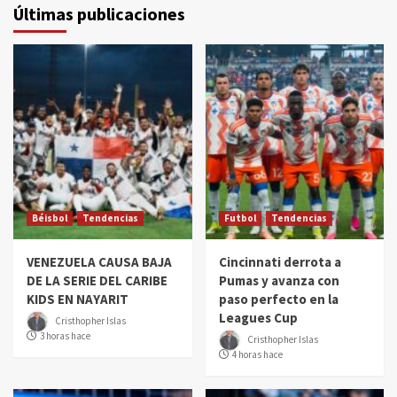
Últimas publicaciones
Béisbol
Tendencias
Futbol
Tendencias
VENEZUELA CAUSA BAJA
Cincinnati derrota a
DE LA SERIE DEL CARIBE
Pumas y avanza con
KIDS EN NAYARIT
paso perfecto en la
Leagues Cup
Cristhopher Islas
3 horas hace
Cristhopher Islas
4 horas hace