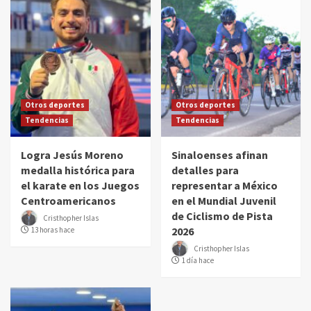
Otros deportes
Otros deportes
Tendencias
Tendencias
Logra Jesús Moreno
Sinaloenses afinan
medalla histórica para
detalles para
el karate en los Juegos
representar a México
Centroamericanos
en el Mundial Juvenil
de Ciclismo de Pista
Cristhopher Islas
2026
13 horas hace
Cristhopher Islas
1 día hace