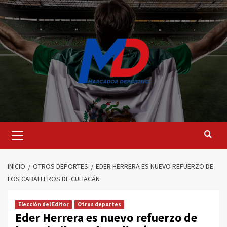
Saltar
al
contenido
Menú
principal
INICIO
OTROS DEPORTES
EDER HERRERA ES NUEVO REFUERZO DE
LOS CABALLEROS DE CULIACÁN
Elección del Editor
Otros deportes
Eder Herrera es nuevo refuerzo de