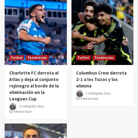
Futbol
Tendencias
Futbol
Tendencias
Charlotte FC derrota al
Columbus Crew derrota
Atlas y deja al conjunto
2-1 a los Tuzos y los
rojinegro al borde de la
elimina
eliminación en la
Cristhopher Islas
Leagues Cup
4 horas hace
Cristhopher Islas
4 horas hace