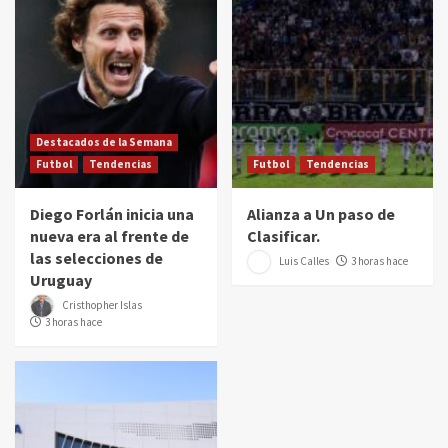
Destacados de la Semana
Futbol
Tendencias
Futbol
Tendencias
Diego Forlán inicia una
Alianza a Un paso de
nueva era al frente de
Clasificar.
las selecciones de
Luis Calles
3 horas hace
Uruguay
Cristhopher Islas
3 horas hace