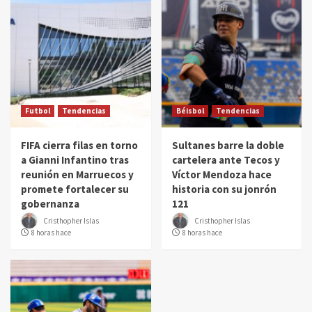
Futbol
Tendencias
Béisbol
Tendencias
FIFA cierra filas en torno
Sultanes barre la doble
a Gianni Infantino tras
cartelera ante Tecos y
reunión en Marruecos y
Víctor Mendoza hace
promete fortalecer su
historia con su jonrón
gobernanza
121
Cristhopher Islas
Cristhopher Islas
8 horas hace
8 horas hace