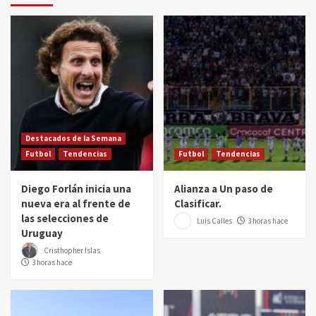
Destacados de la Semana
Futbol
Tendencias
Futbol
Tendencias
Diego Forlán inicia una
Alianza a Un paso de
nueva era al frente de
Clasificar.
las selecciones de
Luis Calles
3 horas hace
Uruguay
Cristhopher Islas
3 horas hace