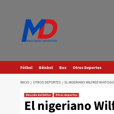
Saltar
al
contenido
Fútbol
Béisbol
Box
Otros Deportes
INICIO
OTROS DEPORTES
EL NIGERIANO WILFRED NYATOGO
Elección del Editor
Otros deportes
El nigeriano Wil