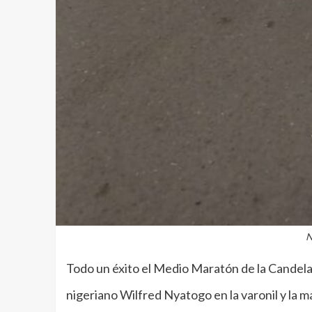
N
Todo un éxito el Medio Maratón de la Candela
nigeriano Wilfred Nyatogo en la varonil y la 