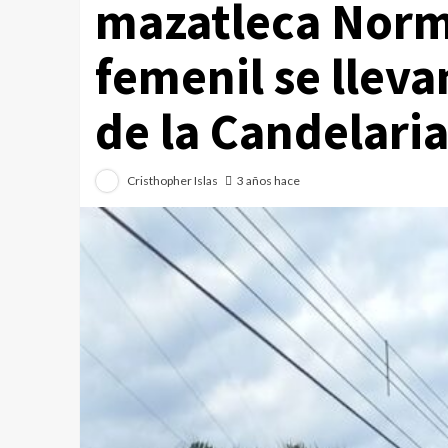
mazatleca Norm
femenil se llev
de la Candelari
Cristhopher Islas
3 años hace