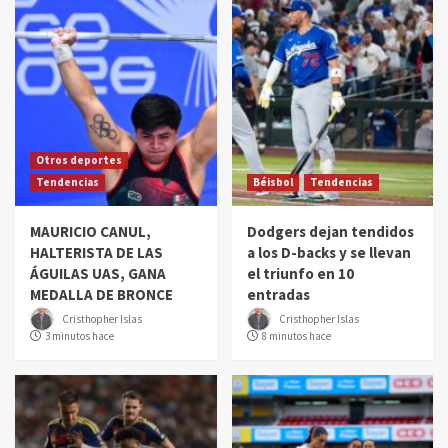
Otros deportes
Tendencias
Béisbol
Tendencias
MAURICIO CANUL,
Dodgers dejan tendidos
HALTERISTA DE LAS
a los D-backs y se llevan
ÁGUILAS UAS, GANA
el triunfo en 10
MEDALLA DE BRONCE
entradas
Cristhopher Islas
Cristhopher Islas
3 minutos hace
8 minutos hace