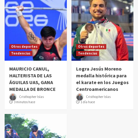
Otros deportes
Otros deportes
Tendencias
Tendencias
MAURICIO CANUL,
Logra Jesús Moreno
HALTERISTA DE LAS
medalla histórica para
ÁGUILAS UAS, GANA
el karate en los Juegos
MEDALLA DE BRONCE
Centroamericanos
Cristhopher Islas
Cristhopher Islas
3 minutos hace
1 día hace