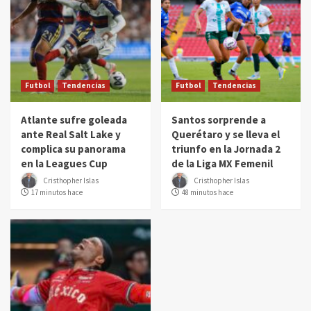
Futbol
Tendencias
Futbol
Tendencias
Atlante sufre goleada
Santos sorprende a
ante Real Salt Lake y
Querétaro y se lleva el
complica su panorama
triunfo en la Jornada 2
en la Leagues Cup
de la Liga MX Femenil
Cristhopher Islas
Cristhopher Islas
17 minutos hace
48 minutos hace