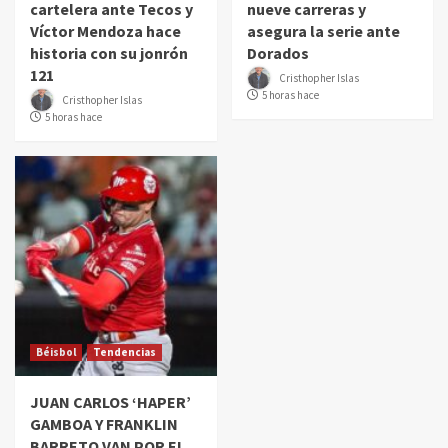
cartelera ante Tecos y
nueve carreras y
Víctor Mendoza hace
asegura la serie ante
historia con su jonrón
Dorados
121
Cristhopher Islas
5 horas hace
Cristhopher Islas
5 horas hace
Béisbol
Tendencias
JUAN CARLOS ‘HAPER’
GAMBOA Y FRANKLIN
BARRETO VAN POR EL