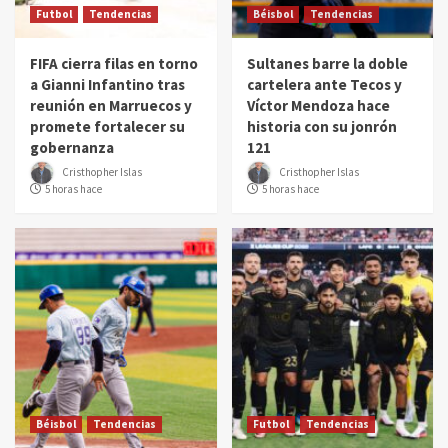
Futbol
Tendencias
Béisbol
Tendencias
FIFA cierra filas en torno
Sultanes barre la doble
a Gianni Infantino tras
cartelera ante Tecos y
reunión en Marruecos y
Víctor Mendoza hace
promete fortalecer su
historia con su jonrón
gobernanza
121
Cristhopher Islas
Cristhopher Islas
5 horas hace
5 horas hace
Béisbol
Tendencias
Futbol
Tendencias