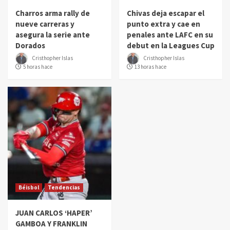
Charros arma rally de
Chivas deja escapar el
nueve carreras y
punto extra y cae en
asegura la serie ante
penales ante LAFC en su
Dorados
debut en la Leagues Cup
Cristhopher Islas
Cristhopher Islas
5 horas hace
13 horas hace
Béisbol
Tendencias
JUAN CARLOS ‘HAPER’
GAMBOA Y FRANKLIN