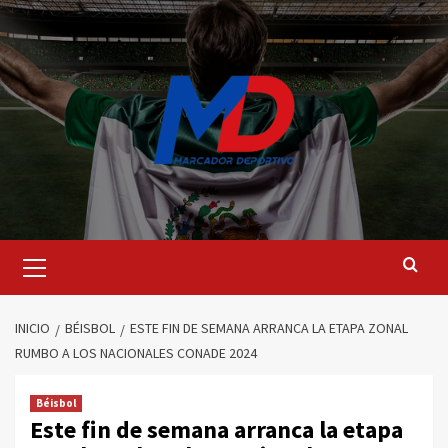
Saltar
al
contenido
Menú
principal
INICIO
BÉISBOL
ESTE FIN DE SEMANA ARRANCA LA ETAPA ZONAL
RUMBO A LOS NACIONALES CONADE 2024
Béisbol
Este fin de semana arranca la etapa