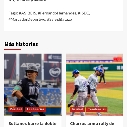
Tags:
#ASIBEIS
,
#FernandoHernandez
,
#ISDE
,
#MarcadorDeportivo
,
#SaleElBatazo
Más historias
Béisbol
Tendencias
Béisbol
Tendencias
Sultanes barre la doble
Charros arma rally de