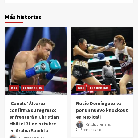
Más historias
Box
Tendencias
Box
Tendencias
‘Canelo’ Álvarez
Rocío Domínguez va
confirma su regreso:
por un nuevo knockout
enfrentará a Christian
en Mexicali
Mbili el 31 de octubre
Cristhopher Islas
en Arabia Saudita
3 semanas hace
Cristhopher Islas