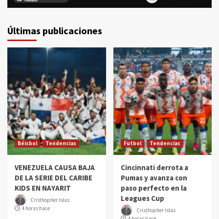
Últimas publicaciones
Béisbol
Tendencias
Futbol
Tendencias
VENEZUELA CAUSA BAJA
Cincinnati derrota a
DE LA SERIE DEL CARIBE
Pumas y avanza con
KIDS EN NAYARIT
paso perfecto en la
Leagues Cup
Cristhopher Islas
4 horas hace
Cristhopher Islas
4 horas hace