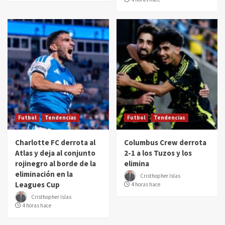
Futbol
Tendencias
Futbol
Tendencias
Charlotte FC derrota al
Columbus Crew derrota
Atlas y deja al conjunto
2-1 a los Tuzos y los
rojinegro al borde de la
elimina
eliminación en la
Cristhopher Islas
Leagues Cup
4 horas hace
Cristhopher Islas
4 horas hace