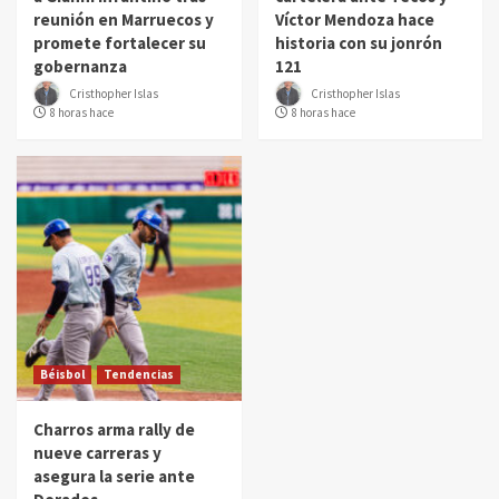
reunión en Marruecos y
Víctor Mendoza hace
promete fortalecer su
historia con su jonrón
gobernanza
121
Cristhopher Islas
Cristhopher Islas
8 horas hace
8 horas hace
Béisbol
Tendencias
Charros arma rally de
nueve carreras y
asegura la serie ante