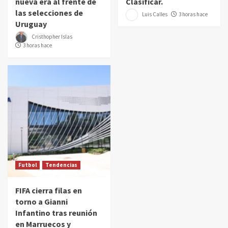
nueva era al frente de
Clasificar.
las selecciones de
Luis Calles
3 horas hace
Uruguay
Cristhopher Islas
3 horas hace
Futbol
Tendencias
FIFA cierra filas en
torno a Gianni
Infantino tras reunión
en Marruecos y