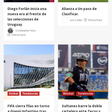
Diego Forlán inicia una
Alianza a Un paso de
nueva era al frente de
Clasificar.
las selecciones de
Luis Calles
3 horas hace
Uruguay
Cristhopher Islas
3 horas hace
Futbol
Tendencias
Béisbol
Tendencias
FIFA cierra filas en torno
Sultanes barre la doble
a Gianni Infantino tras
cartelera ante Tecos y