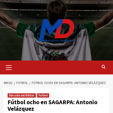
Saltar
al
contenido
Menú
principal
INICIO
FUTBOL
FÚTBOL OCHO EN SAGARPA: ANTONIO VELÁZQUEZ
Elección del Editor
Futbol
Fútbol ocho en SAGARPA: Antonio
Velázquez