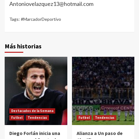
Antoniovelazquez13@hotmail.com
Tags:
#MarcadorDeportivo
Más historias
Destacados de la Semana
Futbol
Tendencias
Futbol
Tendencias
Diego Forlán inicia una
Alianza a Un paso de