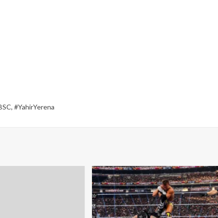
BSC
,
#YahirYerena