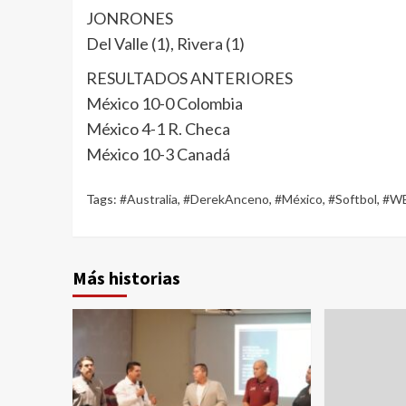
JONRONES
Del Valle (1), Rivera (1)
RESULTADOS ANTERIORES
México 10-0 Colombia
México 4-1 R. Checa
México 10-3 Canadá
Tags:
#Australia
,
#DerekAnceno
,
#México
,
#Softbol
,
#W
Más historias