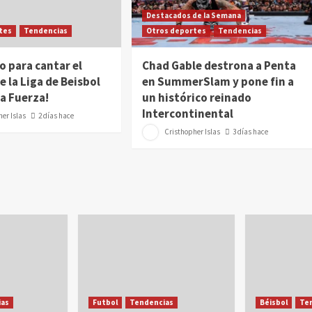
Destacados de la Semana
tes
Tendencias
Otros deportes
Tendencias
o para cantar el
Chad Gable destrona a Penta
e la Liga de Beisbol
en SummerSlam y pone fin a
a Fuerza!
un histórico reinado
Intercontinental
er Islas
2 días hace
Cristhopher Islas
3 días hace
as
Futbol
Tendencias
Béisbol
Te