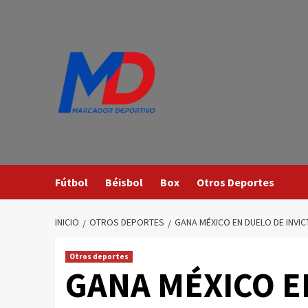
Saltar
al
contenido
Fútbol
Béisbol
Box
Otros Deportes
INICIO
OTROS DEPORTES
GANA MÉXICO EN DUELO DE INVI
Otros deportes
GANA MÉXICO E