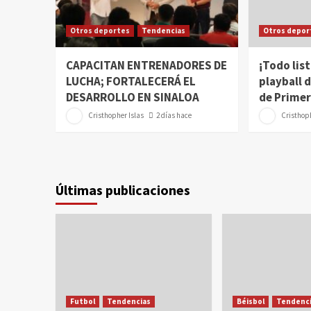
Otros deportes
Tendencias
Otros depor
CAPACITAN ENTRENADORES DE
¡Todo list
LUCHA; FORTALECERÁ EL
playball d
DESARROLLO EN SINALOA
de Primer
Cristhopher Islas
2 días hace
Cristhoph
Últimas publicaciones
Futbol
Tendencias
Béisbol
Tendenci