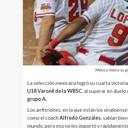
México lidera su 
La selección mexicana logró su cuarta victori
U18 Varonil de la WBSC
, al superar en duelo 
grupo A.
Los anfitriones, en la que están los sinaloens
como el coach
Alfredo Gonzáles
, sabían bie
mundo, pero eso no les importó y rápidamente 