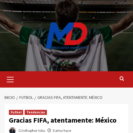
Saltar
al
contenido
Menú
principal
INICIO
FUTBOL
GRACIAS FIFA, ATENTAMENTE: MÉXICO
Futbol
Tendencias
Gracias FIFA, atentamente: México
Cristhopher Islas
3 años hace