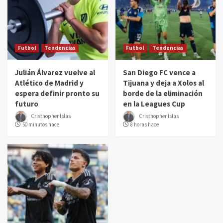
Futbol
Tendencias
Futbol
Tendencias
Julián Álvarez vuelve al
San Diego FC vence a
Atlético de Madrid y
Tijuana y deja a Xolos al
espera definir pronto su
borde de la eliminación
futuro
en la Leagues Cup
Cristhopher Islas
Cristhopher Islas
50 minutos hace
8 horas hace