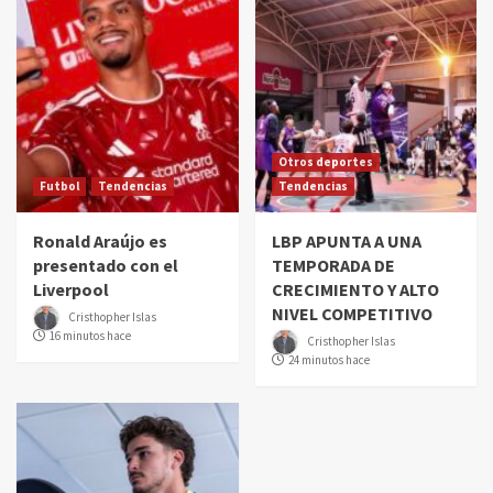
Otros deportes
Futbol
Tendencias
Tendencias
Ronald Araújo es
LBP APUNTA A UNA
presentado con el
TEMPORADA DE
Liverpool
CRECIMIENTO Y ALTO
NIVEL COMPETITIVO
Cristhopher Islas
16 minutos hace
Cristhopher Islas
24 minutos hace