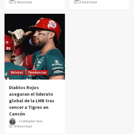
11 horas hace
11 horas hace
Béisbol
Tendencias
Diablos Rojos
aseguran el liderato
global de la LMB tras
vencer a Tigres en
Cancún
Cristhopher Islas
19 horas hace