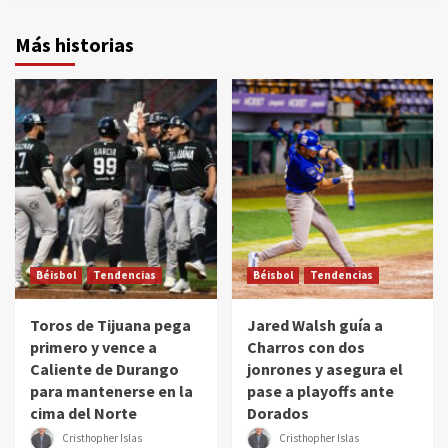
Más historias
Béisbol
Tendencias
Béisbol
Tendencias
Toros de Tijuana pega
Jared Walsh guía a
primero y vence a
Charros con dos
Caliente de Durango
jonrones y asegura el
para mantenerse en la
pase a playoffs ante
cima del Norte
Dorados
Cristhopher Islas
Cristhopher Islas