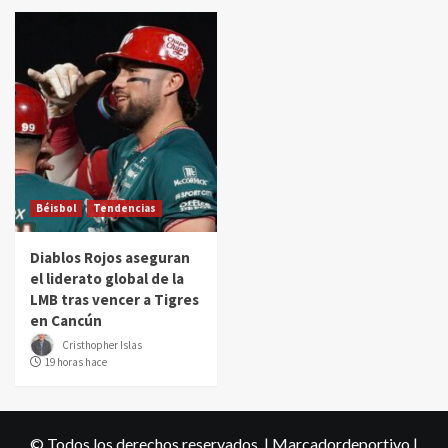
Béisbol
Tendencias
Diablos Rojos aseguran
el liderato global de la
LMB tras vencer a Tigres
en Cancún
Cristhopher Islas
19 horas hace
© Todos los derechos reservados. | Marcadordeportivo
|