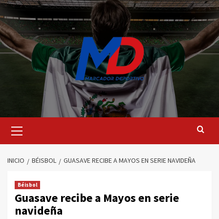
Saltar
al
contenido
Menú
principal
INICIO
BÉISBOL
GUASAVE RECIBE A MAYOS EN SERIE NAVIDEÑA
Béisbol
Guasave recibe a Mayos en serie
navideña