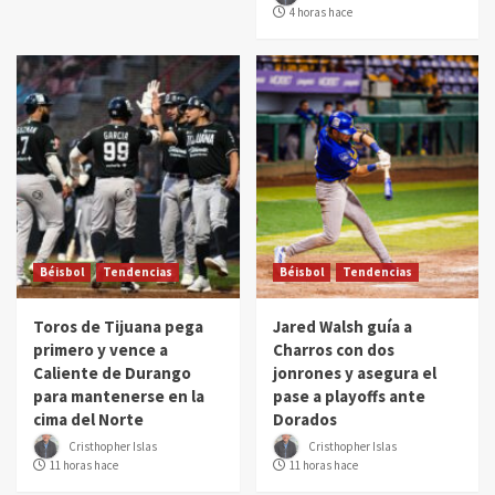
4 horas hace
Béisbol
Tendencias
Béisbol
Tendencias
Toros de Tijuana pega
Jared Walsh guía a
primero y vence a
Charros con dos
Caliente de Durango
jonrones y asegura el
para mantenerse en la
pase a playoffs ante
cima del Norte
Dorados
Cristhopher Islas
Cristhopher Islas
11 horas hace
11 horas hace