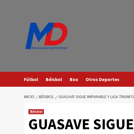
Saltar
al
contenido
Fútbol
Béisbol
Box
Otros Deportes
INICIO
BÉISBOL
GUASAVE SIGUE IMPARABLE Y LIGA TRIUNF
Béisbol
GUASAVE SIGUE