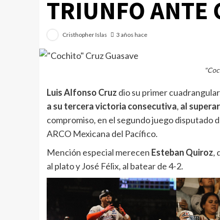
TRIUNFO ANTE
Cristhopher Islas
3 años hace
"Coc
Luis Alfonso Cruz
dio su primer cuadrangular
a su tercera victoria consecutiva
,
al supera
compromiso, en el segundo juego disputado den
ARCO Mexicana del Pacífico.
Mención especial merecen
Esteban Quiroz
,
al plato y José Félix, al batear de 4-2.