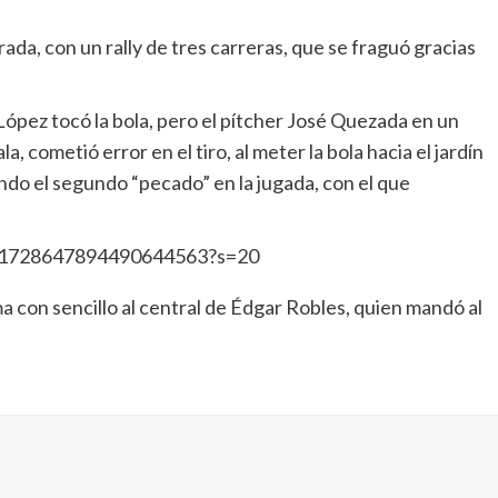
rada, con un rally de tres carreras, que se fraguó gracias
ópez tocó la bola, pero el pítcher José Quezada en un
a, cometió error en el tiro, al meter la bola hacia el jardín
endo el segundo “pecado” en la jugada, con el que
us/1728647894490644563?s=20
ma con sencillo al central de Édgar Robles, quien mandó al