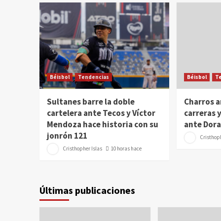
Béisbol
Tendencias
Béisbol
T
Sultanes barre la doble
Charros a
cartelera ante Tecos y Víctor
carreras y
Mendoza hace historia con su
ante Dor
jonrón 121
Cristhoph
Cristhopher Islas
10 horas hace
Últimas publicaciones