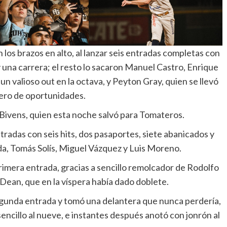
n los brazos en alto, al lanzar seis entradas completas con
 y una carrera; el resto lo sacaron Manuel Castro, Enrique
un valioso out en la octava, y Peyton Gray, quien se llevó
ero de oportunidades.
ivens, quien esta noche salvó para Tomateros.
tradas con seis hits, dos pasaportes, siete abanicados y
ada, Tomás Solís, Miguel Vázquez y Luis Moreno.
rimera entrada, gracias a sencillo remolcador de Rodolfo
 Dean, que en la víspera había dado doblete.
 segunda entrada y tomó una delantera que nunca perdería,
sencillo al nueve, e instantes después anotó con jonrón al