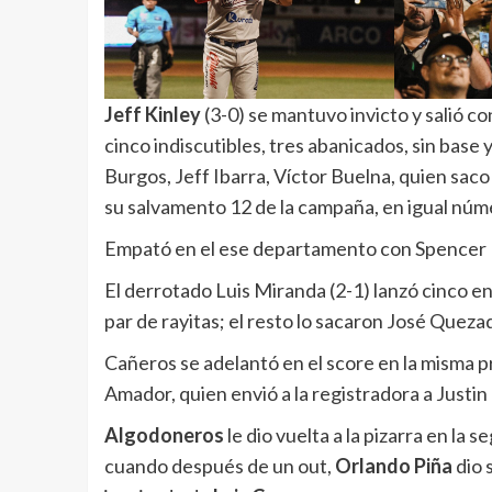
Jeff Kinley
(3-0) se mantuvo invicto y salió co
cinco indiscutibles, tres abanicados, sin base
Burgos, Jeff Ibarra, Víctor Buelna, quien saco 
su salvamento 12 de la campaña, en igual núm
Empató en el ese departamento con Spencer B
El derrotado Luis Miranda (2-1) lanzó cinco en
par de rayitas; el resto lo sacaron José Quez
Cañeros se adelantó en el score en la misma p
Amador, quien envió a la registradora a Justin
Algodoneros
le dio vuelta a la pizarra en la
cuando después de un out,
Orlando Piña
dio 