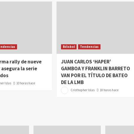
endencias
Béisbol
Tendencias
rma rally de nueve
JUAN CARLOS ‘HAPER’
 asegura la serie
GAMBOA Y FRANKLIN BARRETO
ados
VAN POR EL TÍTULO DE BATEO
DE LA LMB
er Islas
10 horas hace
Cristhopher Islas
18 horas hace