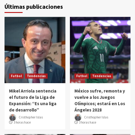
Últimas publicaciones
Futbol
Tendencias
Futbol
Tendencias
Mikel Arriola sentencia
México sufre, remonta y
el futuro de la Liga de
vuelve a los Juegos
Expansión: “Es una liga
Olímpicos; estará en Los
de desarrollo”
Ángeles 2028
Cristhopher Islas
Cristhopher Islas
3 horas hace
3 horas hace