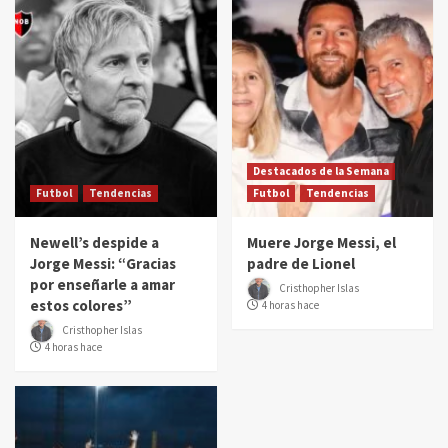
Destacados de la Semana
Futbol
Tendencias
Futbol
Tendencias
Newell’s despide a
Muere Jorge Messi, el
Jorge Messi: “Gracias
padre de Lionel
por enseñarle a amar
Cristhopher Islas
estos colores”
4 horas hace
Cristhopher Islas
4 horas hace