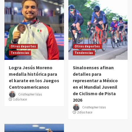
Otros deportes
Otros deportes
Tendencias
Tendencias
Logra Jesús Moreno
Sinaloenses afinan
medalla histórica para
detalles para
el karate en los Juegos
representar a México
Centroamericanos
en el Mundial Juvenil
de Ciclismo de Pista
Cristhopher Islas
2026
1 día hace
Cristhopher Islas
2 días hace