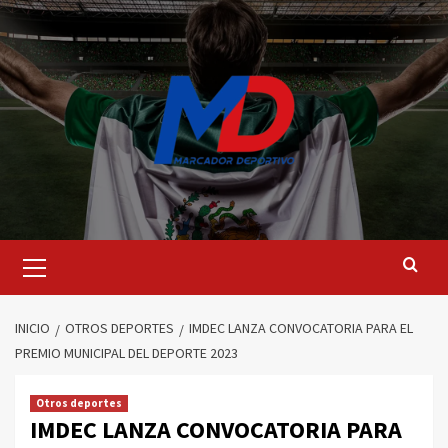
Saltar
al
contenido
Menú
principal
INICIO
OTROS DEPORTES
IMDEC LANZA CONVOCATORIA PARA EL
PREMIO MUNICIPAL DEL DEPORTE 2023
Otros deportes
IMDEC LANZA CONVOCATORIA PARA