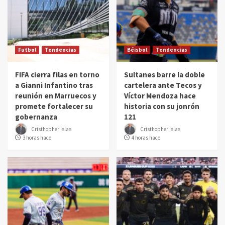
Futbol
Tendencias
Béisbol
Tendencias
FIFA cierra filas en torno
Sultanes barre la doble
a Gianni Infantino tras
cartelera ante Tecos y
reunión en Marruecos y
Víctor Mendoza hace
promete fortalecer su
historia con su jonrón
gobernanza
121
Cristhopher Islas
Cristhopher Islas
3 horas hace
4 horas hace