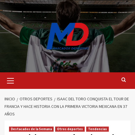
Saltar
al
contenido
Menú
principal
INICIO
OTROS DEPORTES
ISAAC DEL TORO CONQUISTA EL TOUR DE
FRANCIA Y HACE HISTORIA CON LA PRIMERA VICTORIA MEXICANA EN 37
AÑOS
Destacados de la Semana
Otros deportes
Tendencias