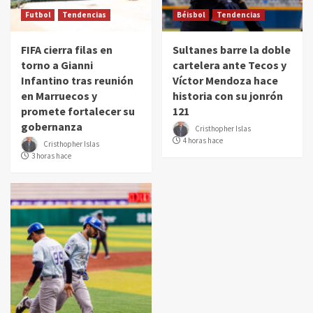
Futbol
Tendencias
Béisbol
Tendencias
FIFA cierra filas en
Sultanes barre la doble
torno a Gianni
cartelera ante Tecos y
Infantino tras reunión
Víctor Mendoza hace
en Marruecos y
historia con su jonrón
promete fortalecer su
121
gobernanza
Cristhopher Islas
4 horas hace
Cristhopher Islas
3 horas hace