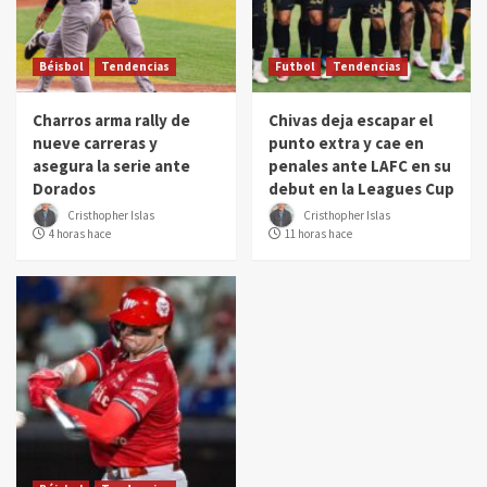
Béisbol
Tendencias
Futbol
Tendencias
Charros arma rally de
Chivas deja escapar el
nueve carreras y
punto extra y cae en
asegura la serie ante
penales ante LAFC en su
Dorados
debut en la Leagues Cup
Cristhopher Islas
Cristhopher Islas
4 horas hace
11 horas hace