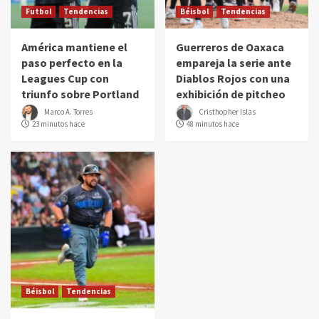
Futbol
Tendencias
Béisbol
Tendencias
América mantiene el
Guerreros de Oaxaca
paso perfecto en la
empareja la serie ante
Leagues Cup con
Diablos Rojos con una
triunfo sobre Portland
exhibición de pitcheo
Marco A. Torres
Cristhopher Islas
23 minutos hace
48 minutos hace
Béisbol
Tendencias