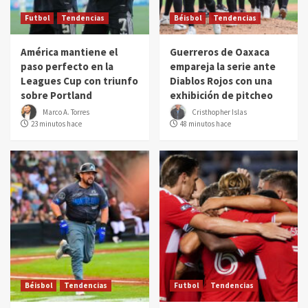
Futbol
Tendencias
Béisbol
Tendencias
América mantiene el
Guerreros de Oaxaca
paso perfecto en la
empareja la serie ante
Leagues Cup con triunfo
Diablos Rojos con una
sobre Portland
exhibición de pitcheo
Marco A. Torres
Cristhopher Islas
23 minutos hace
48 minutos hace
Béisbol
Tendencias
Futbol
Tendencias