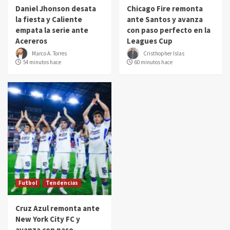
Daniel Jhonson desata
Chicago Fire remonta
la fiesta y Caliente
ante Santos y avanza
empata la serie ante
con paso perfecto en la
Acereros
Leagues Cup
Marco A. Torres
Cristhopher Islas
54 minutos hace
60 minutos hace
Futbol
Tendencias
Cruz Azul remonta ante
New York City FC y
avanza con paso