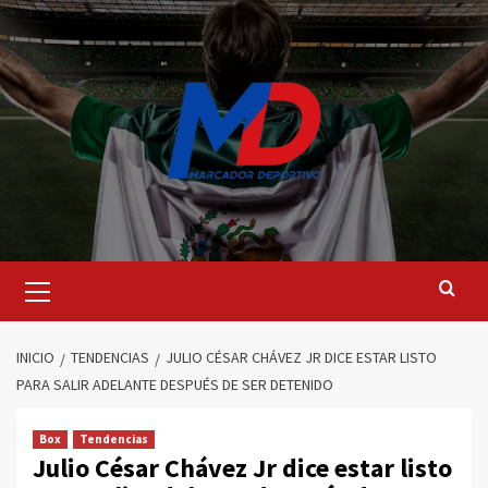
Saltar
al
contenido
Menú
principal
INICIO
TENDENCIAS
JULIO CÉSAR CHÁVEZ JR DICE ESTAR LISTO
PARA SALIR ADELANTE DESPUÉS DE SER DETENIDO
Box
Tendencias
Julio César Chávez Jr dice estar listo