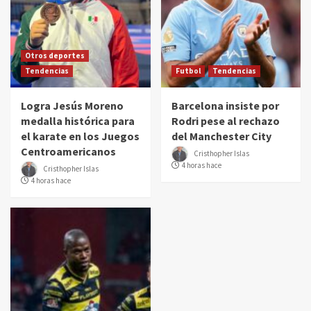
Otros deportes
Tendencias
Futbol
Tendencias
Logra Jesús Moreno
Barcelona insiste por
medalla histórica para
Rodri pese al rechazo
el karate en los Juegos
del Manchester City
Centroamericanos
Cristhopher Islas
4 horas hace
Cristhopher Islas
4 horas hace