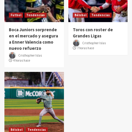
Futbol
Tendencias
Béisbol
Tendencias
Boca Juniors sorprende
Toros con roster de
en el mercado y asegura
Grandes Ligas
a Enner Valencia como
Cristhopher Islas
nuevo refuerzo
7 horas hace
Cristhopher Islas
4 horas hace
Béisbol
Tendencias