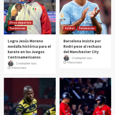
Otros deportes
Tendencias
Futbol
Tendencias
Logra Jesús Moreno
Barcelona insiste por
medalla histórica para el
Rodri pese al rechazo
karate en los Juegos
del Manchester City
Centroamericanos
Cristhopher Islas
4 horas hace
Cristhopher Islas
4 horas hace