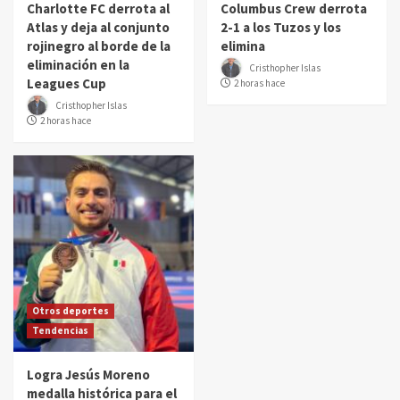
Charlotte FC derrota al
Columbus Crew derrota
Atlas y deja al conjunto
2-1 a los Tuzos y los
rojinegro al borde de la
elimina
eliminación en la
Cristhopher Islas
Leagues Cup
2 horas hace
Cristhopher Islas
2 horas hace
Otros deportes
Tendencias
Logra Jesús Moreno
medalla histórica para el