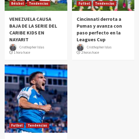
Béisbol
Tendencias
Futbol
Tendencias
VENEZUELA CAUSA
Cincinnati derrota a
BAJA DE LA SERIE DEL
Pumas y avanza con
CARIBE KIDS EN
paso perfecto en la
NAYARIT
Leagues Cup
Cristhopher Islas
Cristhopher Islas
1 hora hace
2 horas hace
Futbol
Tendencias