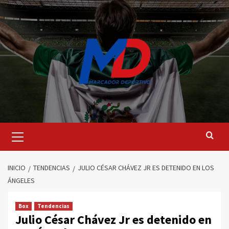
Saltar
al
contenido
Menú
principal
INICIO
TENDENCIAS
JULIO CÉSAR CHÁVEZ JR ES DETENIDO EN LOS
ÁNGELES
Box
Tendencias
Julio César Chávez Jr es detenido en