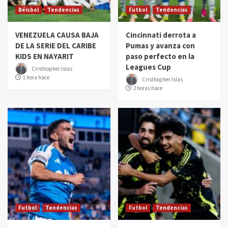
Béisbol
Tendencias
Futbol
Tendencias
VENEZUELA CAUSA BAJA
Cincinnati derrota a
DE LA SERIE DEL CARIBE
Pumas y avanza con
KIDS EN NAYARIT
paso perfecto en la
Leagues Cup
Cristhopher Islas
1 hora hace
Cristhopher Islas
2 horas hace
Futbol
Tendencias
Futbol
Tendencias