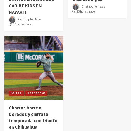
CARIBE KIDS EN
Cristhopher Islas
NAYARIT
23 horas hace
Cristhopher Islas
10 horas hace
Béisbol
Tendencias
Charros barre a
Dorados y cierra la
temporada con triunfo
en Chihuahua