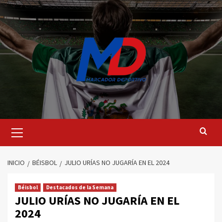
Saltar
al
contenido
Menú
principal
INICIO
BÉISBOL
JULIO URÍAS NO JUGARÍA EN EL 2024
Béisbol
Destacados de la Semana
JULIO URÍAS NO JUGARÍA EN EL
2024