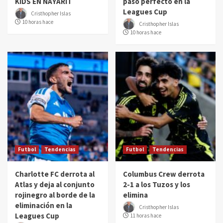
KIDS EN NAYARIT
paso perfecto en la
Leagues Cup
Cristhopher Islas
10 horas hace
Cristhopher Islas
10 horas hace
Futbol
Tendencias
Futbol
Tendencias
Charlotte FC derrota al
Columbus Crew derrota
Atlas y deja al conjunto
2-1 a los Tuzos y los
rojinegro al borde de la
elimina
eliminación en la
Cristhopher Islas
Leagues Cup
11 horas hace