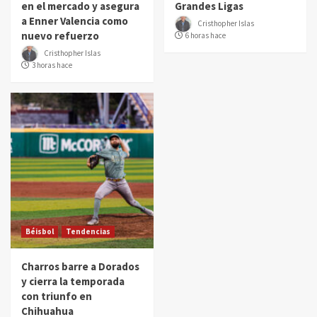
en el mercado y asegura
Grandes Ligas
a Enner Valencia como
Cristhopher Islas
nuevo refuerzo
6 horas hace
Cristhopher Islas
3 horas hace
Béisbol
Tendencias
Charros barre a Dorados
y cierra la temporada
con triunfo en
Chihuahua