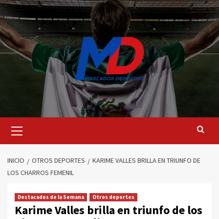
Saltar
al
contenido
Menú
principal
INICIO
OTROS DEPORTES
KARIME VALLES BRILLA EN TRIUNFO DE
LOS CHARROS FEMENIL
Destacados de la Semana
Otros deportes
Karime Valles brilla en triunfo de los