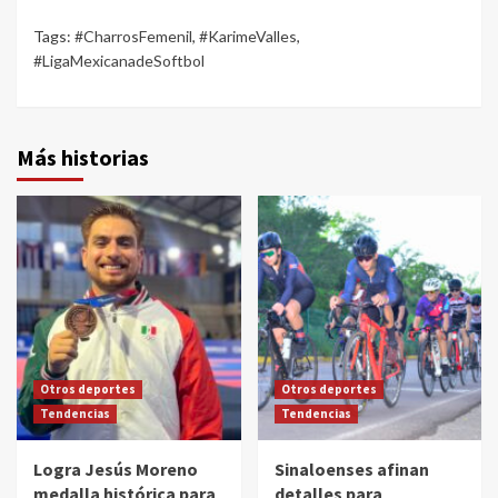
Tags:
#CharrosFemenil
,
#KarimeValles
,
#LigaMexicanadeSoftbol
Más historias
Otros deportes
Otros deportes
Tendencias
Tendencias
Logra Jesús Moreno
Sinaloenses afinan
medalla histórica para
detalles para