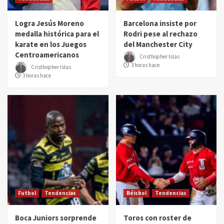
Logra Jesús Moreno
Barcelona insiste por
medalla histórica para el
Rodri pese al rechazo
karate en los Juegos
del Manchester City
Centroamericanos
Cristhopher Islas
3 horas hace
Cristhopher Islas
3 horas hace
Futbol
Tendencias
Béisbol
Tendencias
Boca Juniors sorprende
Toros con roster de