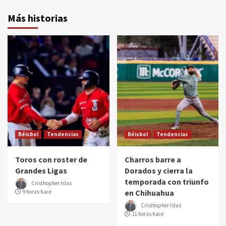
Más historias
Béisbol
Tendencias
Béisbol
Tendencias
Toros con roster de
Charros barre a
Grandes Ligas
Dorados y cierra la
temporada con triunfo
Cristhopher Islas
en Chihuahua
9 horas hace
Cristhopher Islas
11 horas hace