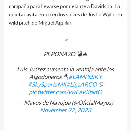
campaña para llevarse por delante a Davidson. La
quinta rayita entró en los spikes de Justin Wylie en
wild pitch de Miguel Aguilar.
PEPONAZO 💣🔥
Luis Juárez aumenta la ventaja ante los
Algodoneros 🪓
#LAMPxSKY
#SkySportsMX
#LigaARCO
⚾️
pic.twitter.com/vwFaV3bktO
— Mayos de Navojoa (@OficialMayos)
November 22, 2023