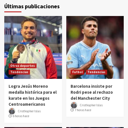
Últimas publicaciones
Otros deportes
Tendencias
Futbol
Tendencias
Logra Jesús Moreno
Barcelona insiste por
medalla histórica para el
Rodri pese al rechazo
karate en los Juegos
del Manchester City
Centroamericanos
Cristhopher Islas
7 horas hace
Cristhopher Islas
6 horas hace