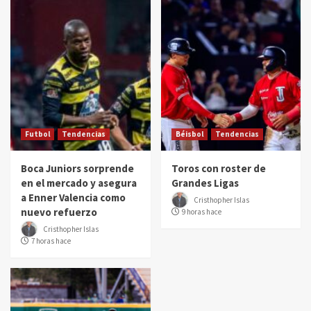
Futbol
Tendencias
Béisbol
Tendencias
Boca Juniors sorprende
Toros con roster de
en el mercado y asegura
Grandes Ligas
a Enner Valencia como
Cristhopher Islas
nuevo refuerzo
9 horas hace
Cristhopher Islas
7 horas hace