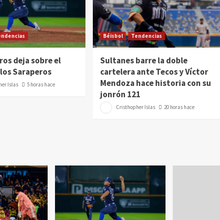
endencias
Béisbol
Tendencias
os deja sobre el
Sultanes barre la doble
 los Saraperos
cartelera ante Tecos y Víctor
Mendoza hace historia con su
er Islas
5 horas hace
jonrón 121
Cristhopher Islas
20 horas hace