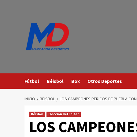
Saltar
al
contenido
Fútbol
Béisbol
Box
Otros Deportes
INICIO
BÉISBOL
LOS CAMPEONES PERICOS DE PUEBLA CON
Béisbol
Elección del Editor
LOS CAMPEONES