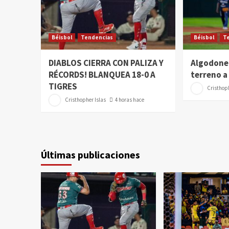
Béisbol
Tendencias
Béisbol
T
DIABLOS CIERRA CON PALIZA Y
Algodoner
RÉCORDS! BLANQUEA 18-0 A
terreno a
TIGRES
Cristhoph
Cristhopher Islas
4 horas hace
Últimas publicaciones