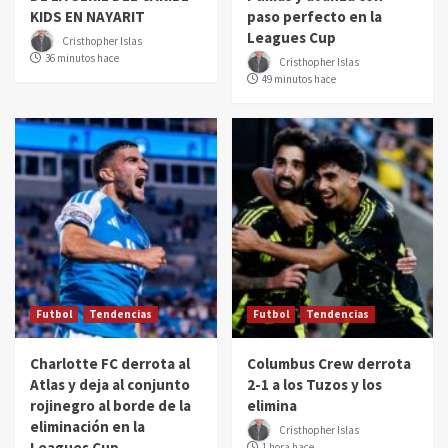
KIDS EN NAYARIT
paso perfecto en la
Leagues Cup
Cristhopher Islas
36 minutos hace
Cristhopher Islas
49 minutos hace
Futbol
Tendencias
Futbol
Tendencias
Charlotte FC derrota al
Columbus Crew derrota
Atlas y deja al conjunto
2-1 a los Tuzos y los
rojinegro al borde de la
elimina
eliminación en la
Cristhopher Islas
Leagues Cup
1 hora hace