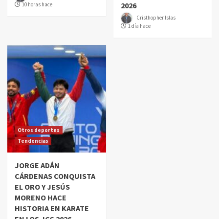
2026
10 horas hace
Cristhopher Islas
1 día hace
Otros deportes
Tendencias
JORGE ADÁN
CÁRDENAS CONQUISTA
EL ORO Y JESÚS
MORENO HACE
HISTORIA EN KARATE