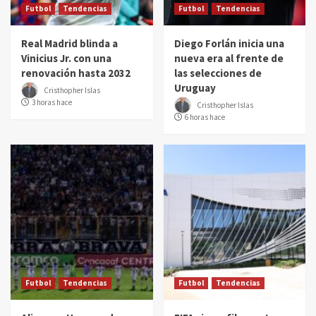
Futbol
Tendencias
Futbol
Tendencias
Real Madrid blinda a
Diego Forlán inicia una
Vinicius Jr. con una
nueva era al frente de
renovación hasta 2032
las selecciones de
Uruguay
Cristhopher Islas
3 horas hace
Cristhopher Islas
6 horas hace
Futbol
Tendencias
Futbol
Tendencias