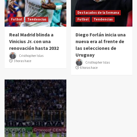
Destacados de la Semana
Futbol
Tendencias
Futbol
Tendencias
Real Madrid blinda a
Diego Forlán inicia una
Vinicius Jr. con una
nueva era al frente de
renovación hasta 2032
las selecciones de
Uruguay
Cristhopher Islas
3 horas hace
Cristhopher Islas
6 horas hace