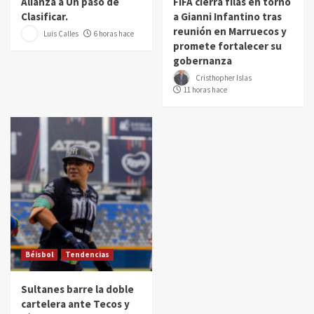
Alianza a Un paso de
FIFA cierra filas en torno
Clasificar.
a Gianni Infantino tras
reunión en Marruecos y
Luis Calles
6 horas hace
promete fortalecer su
gobernanza
Cristhopher Islas
11 horas hace
Béisbol
Tendencias
Sultanes barre la doble
cartelera ante Tecos y