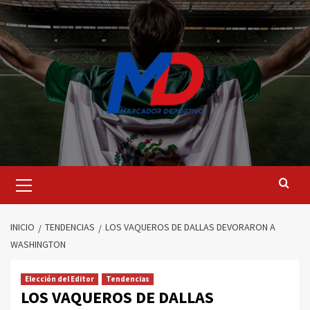
Saltar
al
contenido
Menú
principal
INICIO
TENDENCIAS
LOS VAQUEROS DE DALLAS DEVORARON A
WASHINGTON
Elección del Editor
Tendencias
LOS VAQUEROS DE DALLAS