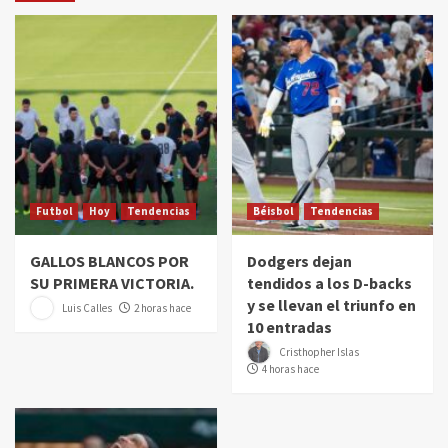
Futbol
Hoy
Tendencias
Béisbol
Tendencias
GALLOS BLANCOS POR
Dodgers dejan
SU PRIMERA VICTORIA.
tendidos a los D-backs
y se llevan el triunfo en
Luis Calles
2 horas hace
10 entradas
Cristhopher Islas
4 horas hace