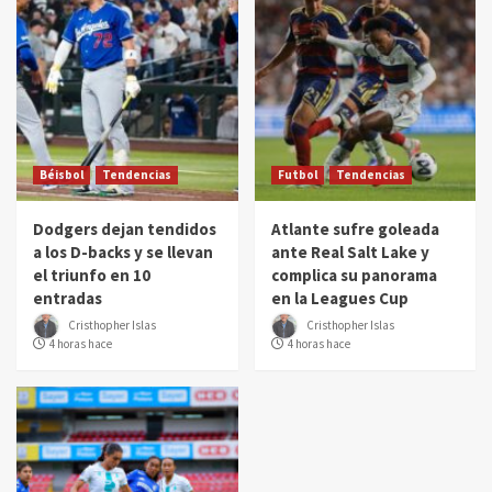
Béisbol
Tendencias
Futbol
Tendencias
Dodgers dejan tendidos
Atlante sufre goleada
a los D-backs y se llevan
ante Real Salt Lake y
el triunfo en 10
complica su panorama
entradas
en la Leagues Cup
Cristhopher Islas
Cristhopher Islas
4 horas hace
4 horas hace