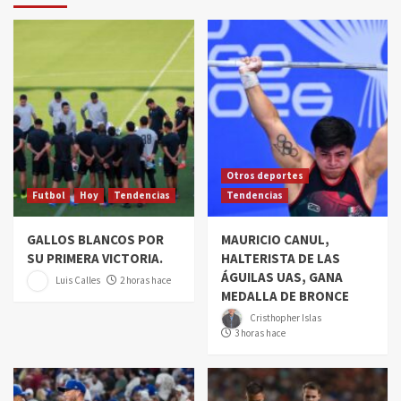
Otros deportes
Futbol
Hoy
Tendencias
Tendencias
GALLOS BLANCOS POR
MAURICIO CANUL,
SU PRIMERA VICTORIA.
HALTERISTA DE LAS
ÁGUILAS UAS, GANA
Luis Calles
2 horas hace
MEDALLA DE BRONCE
Cristhopher Islas
3 horas hace