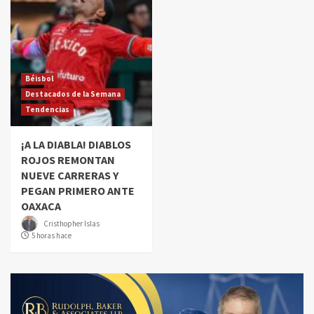
Béisbol
Destacados de la Semana
Tendencias
¡A LA DIABLA! DIABLOS
ROJOS REMONTAN
NUEVE CARRERAS Y
PEGAN PRIMERO ANTE
OAXACA
Cristhopher Islas
5 horas hace