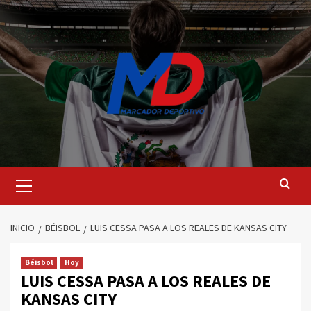
Saltar
al
contenido
Menú
principal
INICIO
BÉISBOL
LUIS CESSA PASA A LOS REALES DE KANSAS CITY
Béisbol
Hoy
LUIS CESSA PASA A LOS REALES DE
KANSAS CITY