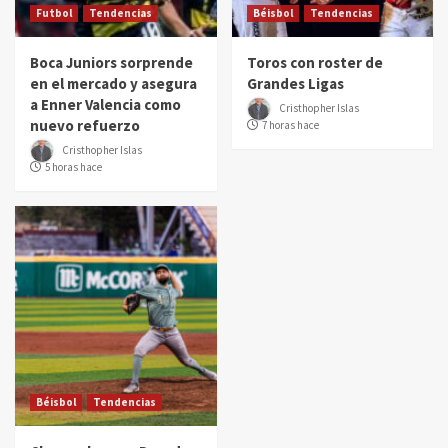
Futbol
Tendencias
Béisbol
Tendencias
Boca Juniors sorprende
Toros con roster de
en el mercado y asegura
Grandes Ligas
a Enner Valencia como
Cristhopher Islas
nuevo refuerzo
7 horas hace
Cristhopher Islas
5 horas hace
Béisbol
Tendencias