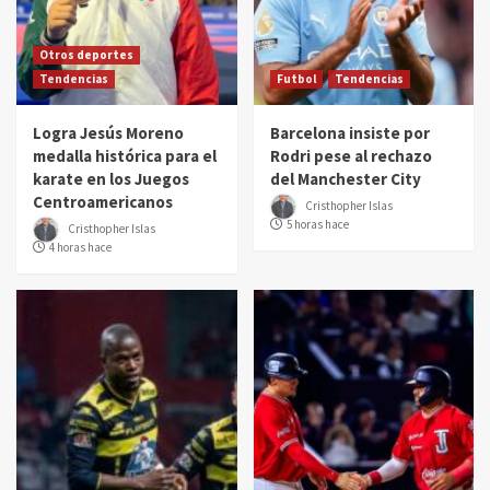
Otros deportes
Tendencias
Futbol
Tendencias
Logra Jesús Moreno
Barcelona insiste por
medalla histórica para el
Rodri pese al rechazo
karate en los Juegos
del Manchester City
Centroamericanos
Cristhopher Islas
5 horas hace
Cristhopher Islas
4 horas hace