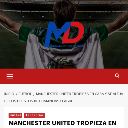
Saltar
al
contenido
Menú
principal
INICIO
FUTBOL
MANCHESTER UNITED TROPIEZA EN CASA Y SE ALEJA
DE LOS PUESTOS DE CHAMPIONS LEAGUE
Futbol
Tendencias
MANCHESTER UNITED TROPIEZA EN