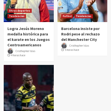
Otros deportes
Tendencias
Futbol
Tendencias
Logra Jesús Moreno
Barcelona insiste por
medalla histórica para
Rodri pese al rechazo
el karate en los Juegos
del Manchester City
Centroamericanos
Cristhopher Islas
5 horas hace
Cristhopher Islas
4 horas hace