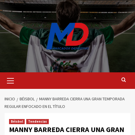
Saltar
al
contenido
Menú
principal
INICIO
BÉISBOL
MANNY BARREDA CIERRA UNA GRAN TEMPORADA
REGULAR ENFOCADO EN EL TÍTULO
Béisbol
Tendencias
MANNY BARREDA CIERRA UNA GRAN