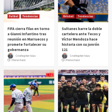
Futbol
Tendencias
Béisbol
Tendencias
FIFA cierra filas en torno
Sultanes barre la doble
a Gianni Infantino tras
cartelera ante Tecos y
reunión en Marruecos y
Víctor Mendoza hace
promete fortalecer su
historia con su jonrón
gobernanza
121
Cristhopher Islas
Cristhopher Islas
3 horas hace
4 horas hace