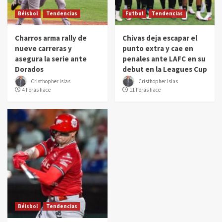
Béisbol
Tendencias
Futbol
Tendencias
Charros arma rally de
Chivas deja escapar el
nueve carreras y
punto extra y cae en
asegura la serie ante
penales ante LAFC en su
Dorados
debut en la Leagues Cup
Cristhopher Islas
Cristhopher Islas
4 horas hace
11 horas hace
Béisbol
Tendencias