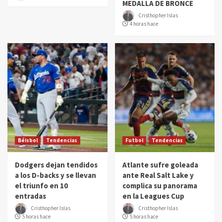
MEDALLA DE BRONCE
Cristhopher Islas
4 horas hace
Béisbol
Tendencias
Futbol
Tendencias
Dodgers dejan tendidos
Atlante sufre goleada
a los D-backs y se llevan
ante Real Salt Lake y
el triunfo en 10
complica su panorama
entradas
en la Leagues Cup
Cristhopher Islas
Cristhopher Islas
5 horas hace
5 horas hace